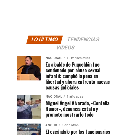
LO ÚLTIMO
TENDENCIAS
VIDEOS
NACIONAL
10 meses atras
Ex alcalde de Puqueldón fue
condenado por abuso sexual
infantil: cumplió la pena en
libertad y ahora enfrenta nuevas
causas judiciales
NACIONAL
1 año atras
Miguel Ángel Alvarado, «Centella
Humor», denuncia estafa y
promete mostrarlo todo
ANCUD
1 año atras
El escándalo por los funcionarios