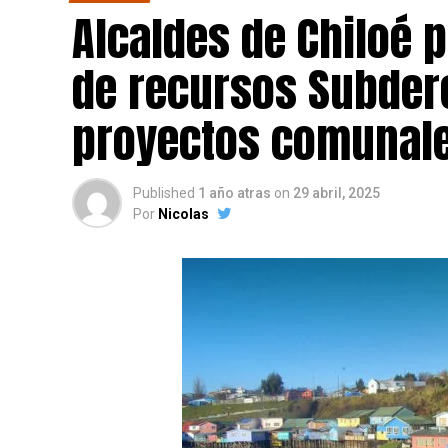
Alcaldes de Chiloé 
de recursos Subdere
proyectos comunale
Published
1 año atras
on
29 abril, 2025
Por
Nicolas