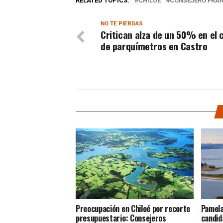
RELATED TOPICS:
CHILOE
CONSEJERO FRA
NO TE PIERDAS
Critican alza de un 50% en el 
de parquímetros en Castro
Preocupación en Chiloé por recorte
Pamela
presupuestario: Consejeros
candid