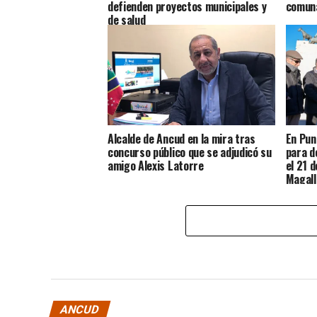
defienden proyectos municipales y
comun
de salud
Alcalde de Ancud en la mira tras
En Pun
concurso público que se adjudicó su
para d
amigo Alexis Latorre
el 21 
Magall
Chilot
ANCUD