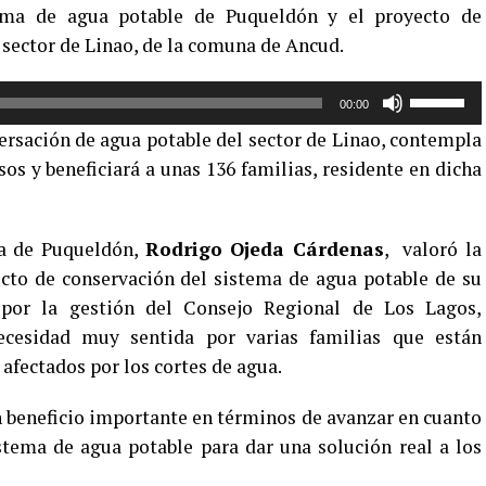
tema de agua potable de Puqueldón y el proyecto de
 sector de Linao, de la comuna de Ancud.
Utiliza
00:00
las
ersación de agua potable del sector de Linao, contempla
teclas
os y beneficiará a unas 136 familias, residente en dicha
de
flecha
arriba/aba
na de Puqueldón,
Rodrigo Ojeda Cárdenas
, valoró la
para
ecto de conservación del sistema de agua potable de su
aumentar
o
 por la gestión del Consejo Regional de Los Lagos,
disminuir
ecesidad muy sentida por varias familias que están
el
 afectados por los cortes de agua.
volumen.
n beneficio importante en términos de avanzar en cuanto
tema de agua potable para dar una solución real a los