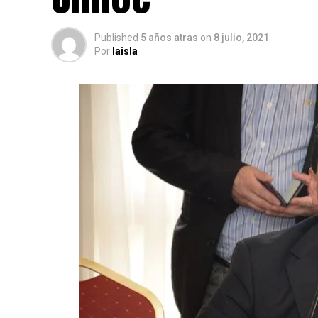
Published
5 años atras
on
8 julio, 2021
Por
laisla