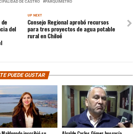
IPALIDAD DE CASTRO
PARQUÍMETRO
UP NEXT
o de
Consejo Regional aprobó recursos
cia del
para tres proyectos de agua potable
rural en Chiloé
l
TE PUEDE GUSTAR
 Maldonado inscribió su
Alcalde Carlos Gómez buscaría