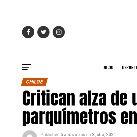
INICIO
DEPORT
CHILOE
Critican alza de
parquímetros en
Published
5 años atras
on
8 julio, 2021