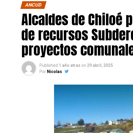
ANCUD
Alcaldes de Chiloé 
de recursos Subdere
proyectos comunale
Published
1 año atras
on
29 abril, 2025
Por
Nicolas