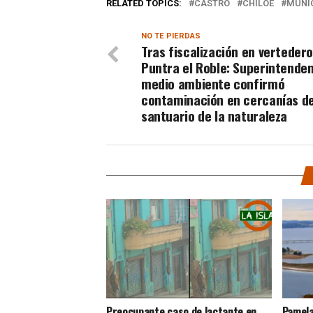
RELATED TOPICS:
CASTRO
CHILOE
MUNIC
NO TE PIERDAS
Tras fiscalización en verteder
Puntra el Roble: Superintenden
medio ambiente confirmó
contaminación en cercanías de
santuario de la naturaleza
Preocupante caso de lactante en
Pamela