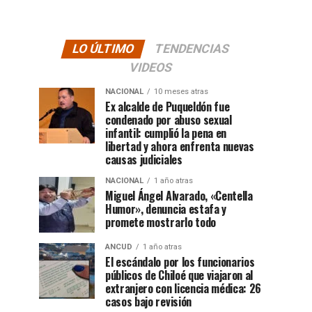
LO ÚLTIMO
TENDENCIAS
VIDEOS
NACIONAL
10 meses atras
Ex alcalde de Puqueldón fue
condenado por abuso sexual
infantil: cumplió la pena en
libertad y ahora enfrenta nuevas
causas judiciales
NACIONAL
1 año atras
Miguel Ángel Alvarado, «Centella
Humor», denuncia estafa y
promete mostrarlo todo
ANCUD
1 año atras
El escándalo por los funcionarios
públicos de Chiloé que viajaron al
extranjero con licencia médica: 26
casos bajo revisión