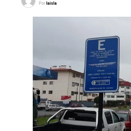
Por
laisla