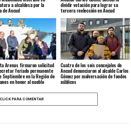
atura a alcaldesa por la
dividir votación para lograr su
a de Ancud
tercera reelección en Ancud
ta Arenas firmaron solicitud
Cuatro de los seis concejales de
ecretar feriado permanente
Ancud denunciaron al alcalde Carlos
de Septiembre en la Región de
Gómez por malversación de fondos
anes en honor al pueblo
públicos
e
CLICK PARA COMENTAR