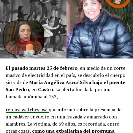
en línea con una disminución de los montos disponibles,
agregando que en su comuna tienen iniciativas
aprobadas que aún esperan financiamiento, como la
infraestructura del Club Deportivo Bernardo O’Higgins
y el cierre perimetral del Club Deportivo Aucar, obras
fundamentales para el desarrollo comunitario.
El alcalde de Quemchi, Javier Ugarte
, expresó una
situación similar, señalando que en su comuna tienen
proyectos elegibles tanto en PMU como en PMB, pero
El pasado martes 25 de febrero
, en medio de un corte
que hasta la fecha no han recibido respuesta clara sobre
masivo de electricidad en el país, se descubrió el cuerpo
si se entregarán los recursos.
“Preocupa esta situación,
sin vida de
María Angélica Ascuí Silva
bajo el puente
estos son proyectos que vienen trabajándose desde
San Pedro
, en
Castro
. La alerta fue dada por una
hace tiempo y que hoy están en riesgo por la falta de
llamada anónima al 133,
financiamiento”,
declaró.
replica watches usa
que informó sobre la presencia de
En la comuna de
Curaco de Vélez, la alcaldesa Javiera
un cadáver envuelto en una frazada y amarrado con
Yáñez
indicó que históricamente la Subdere ha apoyado
alambres. La víctima, de 69 años, es recordada, entre
a los municipios en diversos proyectos y que confía en
otras cosas,
como una exbailarina del programa