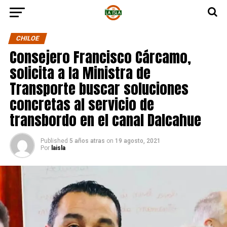
CHILOE
Consejero Francisco Cárcamo,
solicita a la Ministra de
Transporte buscar soluciones
concretas al servicio de
transbordo en el canal Dalcahue
Published
5 años atras
on
19 agosto, 2021
Por
laisla