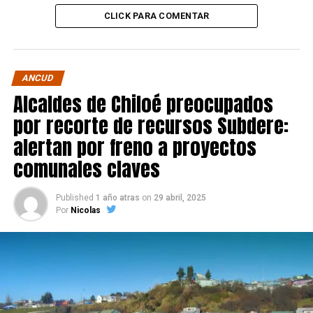
CLICK PARA COMENTAR
ANCUD
Alcaldes de Chiloé preocupados
por recorte de recursos Subdere:
alertan por freno a proyectos
comunales claves
Published
1 año atras
on
29 abril, 2025
Por
Nicolas