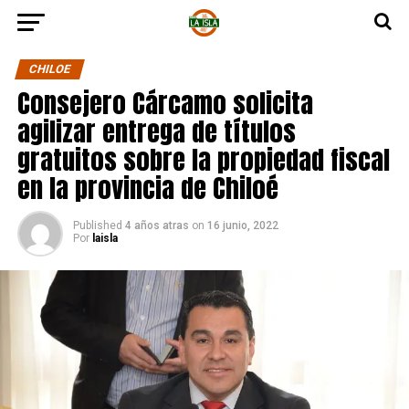
CHILOE
Consejero Cárcamo solicita
agilizar entrega de títulos
gratuitos sobre la propiedad fiscal
en la provincia de Chiloé
Published
4 años atras
on
16 junio, 2022
Por
laisla