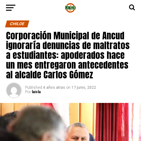
CHILOE
Corporación Municipal de Ancud
ignoraría denuncias de maltratos
a estudiantes: apoderados hace
un mes entregaron antecedentes
al alcalde Carlos Gómez
Published
4 años atras
on
17 junio, 2022
Por
laisla