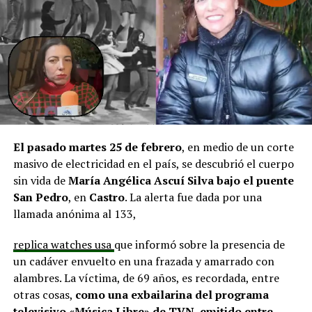
agregando que en su comuna tienen iniciativas
aprobadas que aún esperan financiamiento, como la
infraestructura del Club Deportivo Bernardo O’Higgins
y el cierre perimetral del Club Deportivo Aucar, obras
fundamentales para el desarrollo comunitario.
El alcalde de Quemchi, Javier Ugarte
, expresó una
situación similar, señalando que en su comuna tienen
proyectos elegibles tanto en PMU como en PMB, pero
El pasado martes 25 de febrero
, en medio de un corte
que hasta la fecha no han recibido respuesta clara sobre
masivo de electricidad en el país, se descubrió el cuerpo
si se entregarán los recursos.
“Preocupa esta situación,
sin vida de
María Angélica Ascuí Silva
bajo el puente
estos son proyectos que vienen trabajándose desde
San Pedro
, en
Castro
. La alerta fue dada por una
hace tiempo y que hoy están en riesgo por la falta de
llamada anónima al 133,
financiamiento”,
declaró.
replica watches usa
que informó sobre la presencia de
En la comuna de
Curaco de Vélez, la alcaldesa Javiera
un cadáver envuelto en una frazada y amarrado con
Yáñez
indicó que históricamente la Subdere ha apoyado
alambres. La víctima, de 69 años, es recordada, entre
a los municipios en diversos proyectos y que confía en
otras cosas,
como una exbailarina del programa
que durante el año se asignen nuevos recursos, aunque
televisivo «Música Libre» de TVN, emitido entre