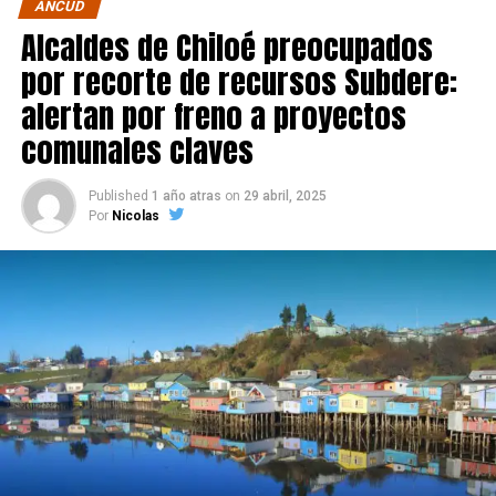
ANCUD
Alcaldes de Chiloé preocupados
por recorte de recursos Subdere:
alertan por freno a proyectos
comunales claves
Published
1 año atras
on
29 abril, 2025
Por
Nicolas