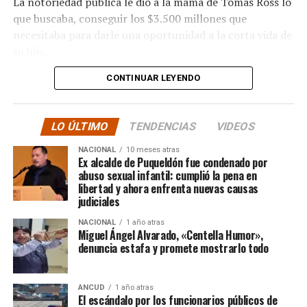
La notoriedad pública le dio a la mamá de Tomás Ross lo
que buscaba, conseguir los $3.500 millones que
necesitaba para darle una oportunidad a la corta vida de
su hijo.
CONTINUAR LEYENDO
La solidaridad y empatía de los chilenos en cada paso
recorrido fue tanta que el objetivo no solo se alcanzó,
sino que se superó con creces. De hecho, el último
LO ÚLTIMO
TENDENCIAS
VIDEOS
cómputo dado a conocer reveló la suma total de
$3.689.545.200.
NACIONAL
10 meses atras
Ex alcalde de Puqueldón fue condenado por
abuso sexual infantil: cumplió la pena en
Según Camila Gómez, el excedente de casi $200
libertad y ahora enfrenta nuevas causas
millones sería destinado
para los costos médicos
judiciales
asociados al suministro del Elevidys «porque los 3.500
NACIONAL
1 año atras
millones
solo incluye el frasco del fármaco y no los
Miguel Ángel Alvarado, «Centella Humor»,
otros gastos relacionados con los tres meses del
denuncia estafa y promete mostrarlo todo
tratamiento
«, indicó a Meganonoticias.cl
Pero, volviendo al principio, damos curso a una solicitud
ANCUD
1 año atras
El escándalo por los funcionarios públicos de
imposible de especificar con exactitud pero que un