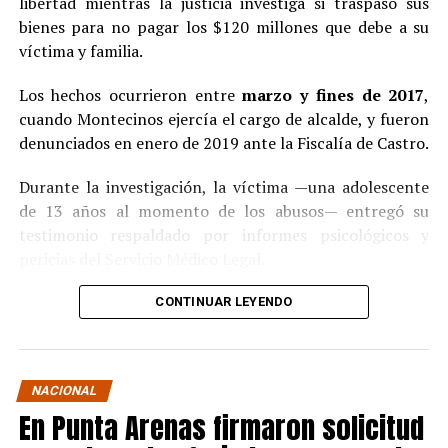
libertad mientras la justicia investiga si traspasó sus
bienes para no pagar los $120 millones que debe a su
víctima y familia.
Los hechos ocurrieron entre
marzo y fines de 2017
,
cuando Montecinos ejercía el cargo de alcalde, y fueron
denunciados en enero de 2019 ante la Fiscalía de Castro.
Durante la investigación, la víctima —una adolescente
de 13 años al momento de los abusos— entregó su
testimonio respaldado por informes psicológicos y
pericias del Servicio Médico Legal.
Ante la contundencia de los antecedentes, el imputado
CONTINUAR LEYENDO
aceptó los cargos
en un procedimiento abreviado,
reconociendo su responsabilidad en los hechos.
La condena y el cumplimiento en libertad
NACIONAL
En Punta Arenas firmaron solicitud
El
Juzgado de Garantía de Castro
dictó sentencia en
noviembre de 2021
, condenando a Pedro Montecinos a