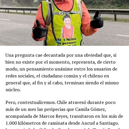
Recordemos que el 21 de Septiembre de 1883 se produjo
registraron declaraciones públicas de su partido ni
la Toma de Posesión del Estrecho de Magallanes, donde
sanciones políticas posteriores.
el capitán Juan Guillermos y 23 tripulantes a bordo de la
Goleta de Guerra Ancud de la Armada tomaron posesión
de estas tierras patagónicas donde izaron la bandera
nacional declarando este territorio como parte de Chile.
Una pregunta cae decantada por una obviedad que, si
bien no existe por el momento, representa, de cierto
modo, un pensamiento unánime entre los usuarios de
redes sociales, el ciudadano común y el chileno en
general que, al fin y al cabo, terminan siendo el mismo
núcleo.
Pero, contextualicemos. Chile atravesó durante poco
más de un mes las peripecias que Camila Gómez,
acompañada de Marcos Reyes, transitaron en los más de
1.000 kilómetros de caminata desde Ancud a Santiago.