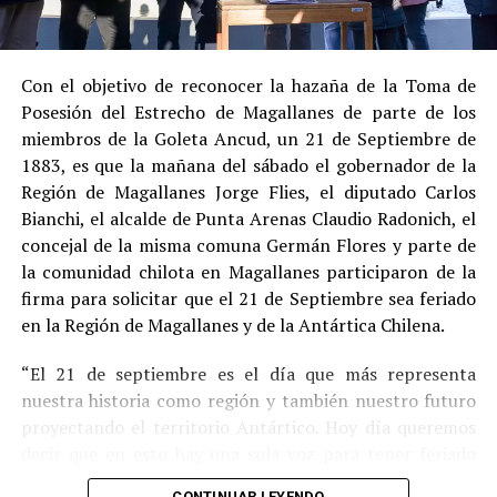
Estas circunstancias jurídicas, sumadas al
procedimiento abreviado, redujeron la posibilidad de un
cumplimiento efectivo en recinto penitenciario.
Con el objetivo de reconocer la hazaña de la Toma de
Posesión del Estrecho de Magallanes de parte de los
Indemnización a la víctima y nueva investigación
miembros de la Goleta Ancud, un 21 de Septiembre de
por ocultamiento de bienes
1883, es que la mañana del sábado el gobernador de la
Región de Magallanes Jorge Flies, el diputado Carlos
En el ámbito civil, el
Juzgado de Letras de Castro
dictó
Bianchi, el alcalde de Punta Arenas Claudio Radonich, el
en
septiembre de 2023
una sentencia que obliga a
concejal de la misma comuna Germán Flores y parte de
Pedro Montecinos a
pagar una indemnización total de
la comunidad chilota en Magallanes participaron de la
$120 millones
por concepto de daño moral:
firma para solicitar que el 21 de Septiembre sea feriado
en la Región de Magallanes y de la Antártica Chilena.
$80 millones
a favor de la víctima.
“El 21 de septiembre es el día que más representa
$40 millones
a favor de su madre.
nuestra historia como región y también nuestro futuro
Sin embargo, la Fiscalía abrió una nueva línea
proyectando el territorio Antártico. Hoy día queremos
investigativa luego de que se detectaran presuntas
decir que en esto hay una sola voz para tener feriado
maniobras para
eludir el pago de la indemnización
,
este día por los primeros chilotes que llegaron en la
mediante la
transferencia de bienes
antes de la
CONTINUAR LEYENDO