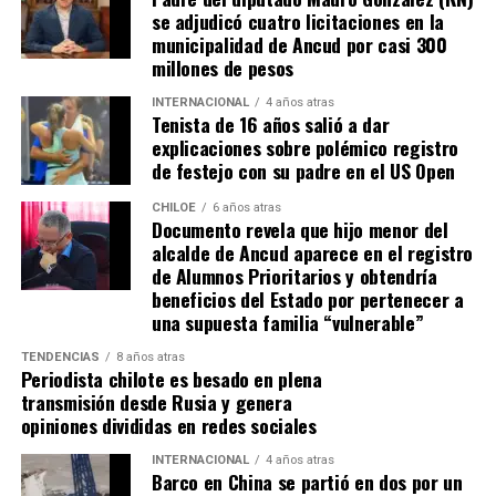
Tomás, los pasos siguen quemando los pies de Fernando
se adjudicó cuatro licitaciones en la
en pos de que cada kilómetro recorrido, signifique más
municipalidad de Ancud por casi 300
que una llegada a Santiago, un arribo a la cura de su hijo
millones de pesos
Dante.
INTERNACIONAL
4 años atras
Tenista de 16 años salió a dar
Actualmente, Gómez se encuentra en Santiago
explicaciones sobre polémico registro
realizando trámites y participando como invitada en
de festejo con su padre en el US Open
distintos medios de comunicación. Aunque aún no tiene
una fecha exacta para su viaje a Estados Unidos, donde
CHILOE
6 años atras
Documento revela que hijo menor del
se administra el medicamento, indicó que esperan
alcalde de Ancud aparece en el registro
realizarlo «a mediados de junio».
de Alumnos Prioritarios y obtendría
beneficios del Estado por pertenecer a
Cabe destacar que, pese a que se logró reunir el dinero y,
una supuesta familia “vulnerable”
por ende, la meta se cumplió, continúan circulando por
TENDENCIAS
8 años atras
redes sociales, eventos a beneficios de Tomás Ross.
Periodista chilote es besado en plena
transmisión desde Rusia y genera
¿Como ayudar?
opiniones divididas en redes sociales
Instagram, Dante_contra_duchenne
INTERNACIONAL
4 años atras
Fernando Jara (padre)
Barco en China se partió en dos por un
19.968.680-1