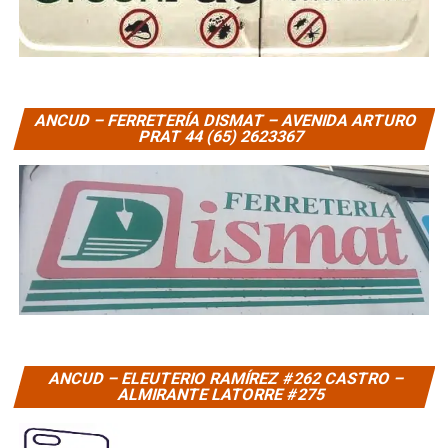
ANCUD – FERRETERÍA DISMAT – AVENIDA ARTURO
PRAT 44 (65) 2623367
ANCUD – ELEUTERIO RAMÍREZ #262 CASTRO –
ALMIRANTE LATORRE #275