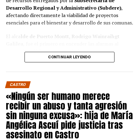
de recursos entregados por la
Subsecretaría de
Desarrollo Regional y Administrativo (Subdere)
,
afectando directamente la viabilidad de proyectos
esenciales para el bienestar y desarrollo de sus comunas.
El alca
lde de Puerto Montt, Rodrigo Wainraihgt
Galilea
, fue el primero en encender las alarmas al
denunciar públicamente que la Subdere no cuenta con
CONTINUAR LEYENDO
fondos para financiar iniciativas del Programa de
Mejoramiento Urbano (PMU) ni del Programa de
Mejoramiento de Barrios (PMB), a pesar de que muchas
ya estaban declaradas elegibles.
“Por primera vez en la
CASTRO
historia, la Subdere no tiene recursos para estos
«Ningún ser humano merece
programas fundamentales”,
afirmó el edil de la capital
recibir un abuso y tanta agresión
regional de Los Lagos.
sin ninguna excusa»: hija de María
Sus pares de Chiloé respaldaron sus declaraciones,
Angélica Ascuí pide justicia tras
manifestando su inquietud por el impacto que esta
asesinato en Castro
situación tendrá en sus comunas.
El alcalde de