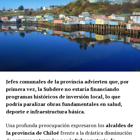
territorio nacional salvo autorización específica.
El informe fue elaborado mediante el cruce de registros
de la Superintendencia de Seguridad Social, Fonasa y el
Servicio Nacional de Migraciones, a requerimiento de la
Contraloría. Hasta el momento, ninguna de las
instituciones mencionadas ha informado si ha iniciado
procedimientos disciplinarios ni ha emitido
declaraciones sobre los casos detectados.
La Contraloría ha anunciado que continuará con las
Jefes comunales de la provincia advierten que, por
fiscalizaciones y solicitará antecedentes a cada
primera vez, la Subdere no estaría financiando
organismo involucrado para determinar las
programas históricos de inversión local, lo que
responsabilidades administrativas correspondientes.
podría paralizar obras fundamentales en salud,
deporte e infraestructura básica.
Una profunda preocupación expresaron los
alcaldes de
la provincia de Chiloé
frente a la drástica disminución