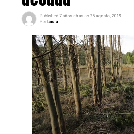
Published
7 años atras
on
25 agosto, 2019
Por
laisla