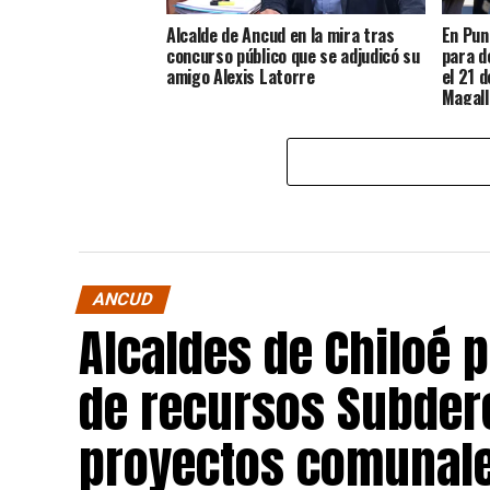
Alcalde de Ancud en la mira tras
En Pun
concurso público que se adjudicó su
para d
amigo Alexis Latorre
el 21 
Magall
Chilot
ANCUD
Alcaldes de Chiloé 
de recursos Subdere
proyectos comunale