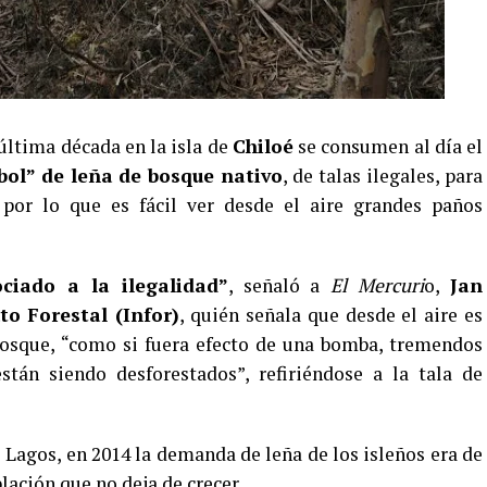
última década en la isla de
Chiloé
se consumen al día el
bol” de leña de bosque nativo
, de talas ilegales, para
, por lo que es fácil ver desde el aire grandes paños
ciado a la ilegalidad”
, señaló a
El Mercuri
o,
Jan
uto Forestal (Infor)
, quién señala que desde el aire es
bosque, “como si fuera efecto de una bomba, tremendos
tán siendo desforestados”, refiriéndose a la tala de
 Lagos, en 2014 la demanda de leña de los isleños era de
lación que no deja de crecer.