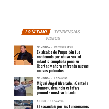
LO ÚLTIMO
TENDENCIAS
VIDEOS
NACIONAL
10 meses atras
Ex alcalde de Puqueldón fue
condenado por abuso sexual
infantil: cumplió la pena en
libertad y ahora enfrenta nuevas
causas judiciales
NACIONAL
1 año atras
Miguel Ángel Alvarado, «Centella
Humor», denuncia estafa y
promete mostrarlo todo
ANCUD
1 año atras
El escándalo por los funcionarios