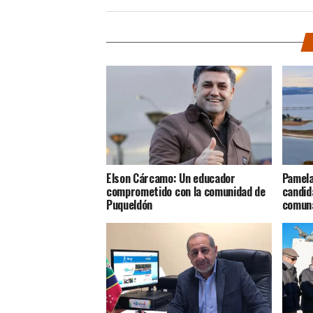
Elson Cárcamo: Un educador
Pamela
comprometido con la comunidad de
candid
Puqueldón
comun