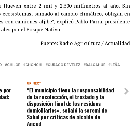
 llueven entre 2 mil y 2.500 milímetros al año. Sin
s ecosistemas, sumado al cambio climático, obligan en
 con camiones aljibe”, explicó Pablo Parra, presidente
tales por el Bosque Nativo.
Fuente: Radio Agricultura / Actualidad
O
CHILOE
CHONCHI
CURACO DE VELEZ
DALCAHUE
LEÑA
UP NEXT
e por
“El municipio tiene la responsabilidad
dad:
de la recolección, el traslado y la
disposición final de los residuos
domiciliarios», señaló la seremi de
Salud por críticas de alcalde de
Ancud