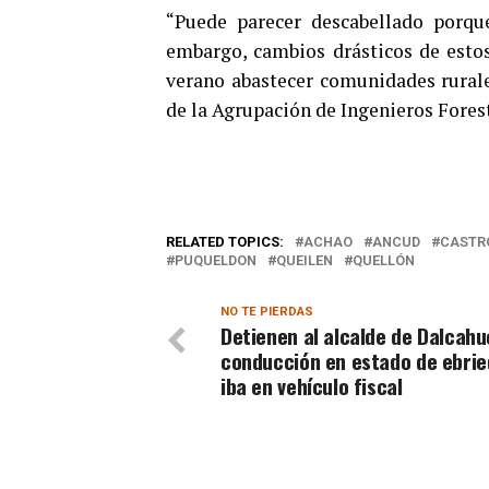
“Puede parecer descabellado porque
embargo, cambios drásticos de esto
verano abastecer comunidades rurales
de la Agrupación de Ingenieros Fores
RELATED TOPICS:
ACHAO
ANCUD
CASTR
PUQUELDON
QUEILEN
QUELLÓN
NO TE PIERDAS
Detienen al alcalde de Dalcahu
conducción en estado de ebrie
iba en vehículo fiscal