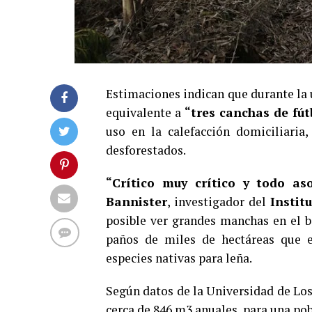
Estimaciones indican que durante la 
equivalente a
“tres canchas de fút
uso en la calefacción domiciliaria
desforestados.
“Crítico muy crítico y todo aso
Bannister
, investigador del
Instit
posible ver grandes manchas en el 
paños de miles de hectáreas que es
especies nativas para leña.
Según datos de la Universidad de Los
cerca de 846 m3 anuales, para una pob