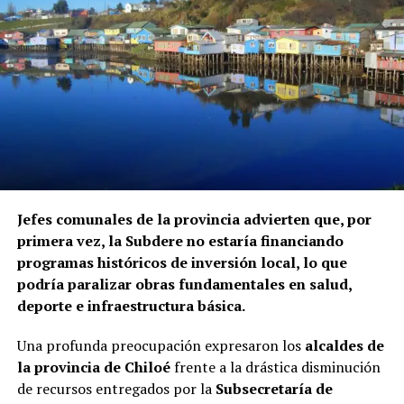
El informe fue elaborado mediante el cruce de registros
de la Superintendencia de Seguridad Social, Fonasa y el
Servicio Nacional de Migraciones, a requerimiento de la
Contraloría. Hasta el momento, ninguna de las
instituciones mencionadas ha informado si ha iniciado
procedimientos disciplinarios ni ha emitido
declaraciones sobre los casos detectados.
La Contraloría ha anunciado que continuará con las
Jefes comunales de la provincia advierten que, por
fiscalizaciones y solicitará antecedentes a cada
primera vez, la Subdere no estaría financiando
organismo involucrado para determinar las
programas históricos de inversión local, lo que
responsabilidades administrativas correspondientes.
podría paralizar obras fundamentales en salud,
deporte e infraestructura básica.
Una profunda preocupación expresaron los
alcaldes de
la provincia de Chiloé
frente a la drástica disminución
de recursos entregados por la
Subsecretaría de