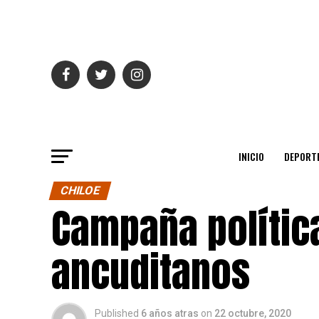
INICIO
DEPORT
CHILOE
Campaña política
ancuditanos
Published
6 años atras
on
22 octubre, 2020