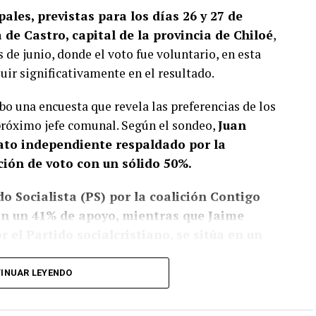
ales, previstas para los días 26 y 27 de
de Castro, capital de la provincia de Chiloé
,
s de junio, donde el voto fue voluntario, en esta
luir significativamente en el resultado.
bo una encuesta que revela las preferencias de los
 próximo jefe comunal. Según el sondeo,
Juan
dato independiente respaldado por la
ción de voto con un sólido 50%.
o Socialista (PS) por la coalición Contigo
con un 41% de apoyo, mientras que Jaime
 el Partido socialcristiano, se sitúa en un
INUAR LEYENDO
, pese a que no sean concluyentes, la fuerte
de ha ejercido un liderazgo significativo,