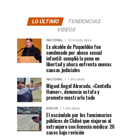
LO ÚLTIMO
TENDENCIAS
VIDEOS
NACIONAL
10 meses atras
Ex alcalde de Puqueldón fue
condenado por abuso sexual
infantil: cumplió la pena en
libertad y ahora enfrenta nuevas
causas judiciales
NACIONAL
1 año atras
Miguel Ángel Alvarado, «Centella
Humor», denuncia estafa y
promete mostrarlo todo
ANCUD
1 año atras
El escándalo por los funcionarios
públicos de Chiloé que viajaron al
extranjero con licencia médica: 26
casos bajo revisión