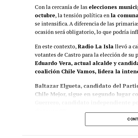
Con la cercanía de las
elecciones municip
octubre
, la tensión política en
la comuna 
se intensifica. A diferencia de las primaria
ocasión será obligatorio, lo que podría inf
En este contexto,
Radio La Isla
llevó a ca
votantes de Castro para la elección de su
Eduardo Vera, actual alcalde y candi
coalición Chile Vamos, lidera la inten
Baltazar Elgueta, candidato del Partid
Chile Mejor, sigue en segundo lugar 
Guerrero, candidato independiente por
distante 9%.
CONT
Estos resultados confirman, de algún modo
presencia de Vera en la política local, don