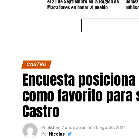
el 21 de Septiembre en la Región de
Gómez 
Magallanes en honor al pueblo
públic
Chilote
CASTRO
Encuesta posiciona
como favorito para 
Castro
Published
2 años atras
on
30 agosto, 2024
Por
Nicolas