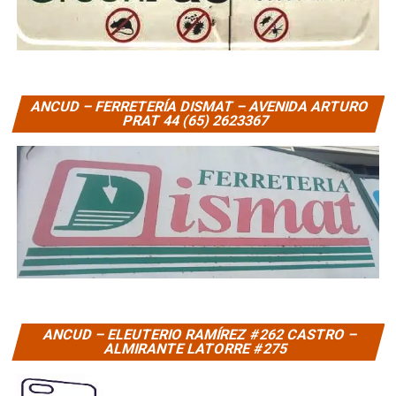
ANCUD – FERRETERÍA DISMAT – AVENIDA ARTURO
PRAT 44 (65) 2623367
ANCUD – ELEUTERIO RAMÍREZ #262 CASTRO –
ALMIRANTE LATORRE #275