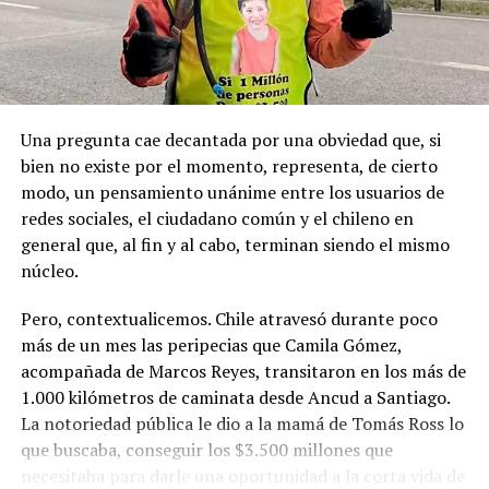
Goleta de Guerra Ancud de la Armada tomaron posesión
de estas tierras patagónicas donde izaron la bandera
nacional declarando este territorio como parte de Chile.
Una pregunta cae decantada por una obviedad que, si
bien no existe por el momento, representa, de cierto
modo, un pensamiento unánime entre los usuarios de
redes sociales, el ciudadano común y el chileno en
general que, al fin y al cabo, terminan siendo el mismo
núcleo.
Pero, contextualicemos. Chile atravesó durante poco
más de un mes las peripecias que Camila Gómez,
acompañada de Marcos Reyes, transitaron en los más de
1.000 kilómetros de caminata desde Ancud a Santiago.
La notoriedad pública le dio a la mamá de Tomás Ross lo
que buscaba, conseguir los $3.500 millones que
necesitaba para darle una oportunidad a la corta vida de