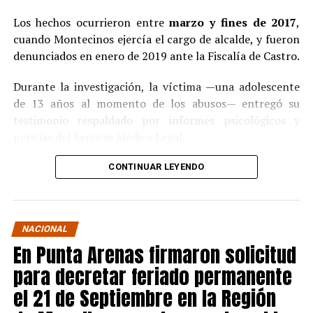
Los hechos ocurrieron entre
marzo y fines de 2017
,
cuando Montecinos ejercía el cargo de alcalde, y fueron
denunciados en enero de 2019 ante la Fiscalía de Castro.
Durante la investigación, la víctima —una adolescente
de 13 años al momento de los abusos— entregó su
testimonio respaldado por informes psicológicos y
pericias del Servicio Médico Legal.
Ante la contundencia de los antecedentes, el imputado
CONTINUAR LEYENDO
aceptó los cargos
en un procedimiento abreviado,
reconociendo su responsabilidad en los hechos.
La condena y el cumplimiento en libertad
NACIONAL
En Punta Arenas firmaron solicitud
El
Juzgado de Garantía de Castro
dictó sentencia en
noviembre de 2021
, condenando a Pedro Montecinos a
para decretar feriado permanente
tres años y un día de presidio menor en su grado
el 21 de Septiembre en la Región
máximo
, más las accesorias legales de inhabilitación