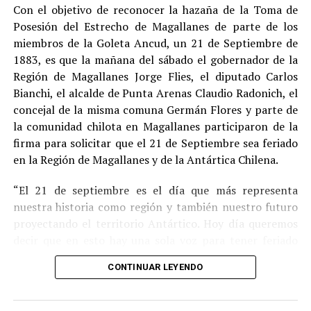
cumplimiento efectivo en recinto penitenciario.
Con el objetivo de reconocer la hazaña de la Toma de
Posesión del Estrecho de Magallanes de parte de los
Indemnización a la víctima y nueva investigación
miembros de la Goleta Ancud, un 21 de Septiembre de
por ocultamiento de bienes
1883, es que la mañana del sábado el gobernador de la
Región de Magallanes Jorge Flies, el diputado Carlos
En el ámbito civil, el
Juzgado de Letras de Castro
dictó
Bianchi, el alcalde de Punta Arenas Claudio Radonich, el
en
septiembre de 2023
una sentencia que obliga a
concejal de la misma comuna Germán Flores y parte de
Pedro Montecinos a
pagar una indemnización total de
la comunidad chilota en Magallanes participaron de la
$120 millones
por concepto de daño moral:
firma para solicitar que el 21 de Septiembre sea feriado
en la Región de Magallanes y de la Antártica Chilena.
$80 millones
a favor de la víctima.
“El 21 de septiembre es el día que más representa
$40 millones
a favor de su madre.
nuestra historia como región y también nuestro futuro
Sin embargo, la Fiscalía abrió una nueva línea
proyectando el territorio Antártico. Hoy día queremos
investigativa luego de que se detectaran presuntas
decir que en esto hay una sola voz para tener feriado
maniobras para
eludir el pago de la indemnización
,
este día por los primeros chilotes que llegaron en la
mediante la
transferencia de bienes
antes de la
CONTINUAR LEYENDO
Goleta Ancud y por los que han hecho a Magallanes lo
ejecución del fallo.
que es hoy” destacó Flies.