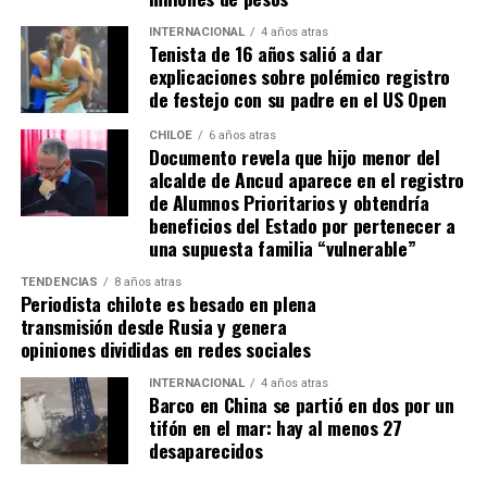
Dante.
INTERNACIONAL
4 años atras
Tenista de 16 años salió a dar
Actualmente, Gómez se encuentra en Santiago
explicaciones sobre polémico registro
realizando trámites y participando como invitada en
de festejo con su padre en el US Open
distintos medios de comunicación. Aunque aún no tiene
una fecha exacta para su viaje a Estados Unidos, donde
CHILOE
6 años atras
Documento revela que hijo menor del
se administra el medicamento, indicó que esperan
alcalde de Ancud aparece en el registro
realizarlo «a mediados de junio».
de Alumnos Prioritarios y obtendría
beneficios del Estado por pertenecer a
Cabe destacar que, pese a que se logró reunir el dinero y,
una supuesta familia “vulnerable”
por ende, la meta se cumplió, continúan circulando por
TENDENCIAS
8 años atras
redes sociales, eventos a beneficios de Tomás Ross.
Periodista chilote es besado en plena
transmisión desde Rusia y genera
¿Como ayudar?
opiniones divididas en redes sociales
Instagram, Dante_contra_duchenne
INTERNACIONAL
4 años atras
Fernando Jara (padre)
Barco en China se partió en dos por un
19.968.680-1
tifón en el mar: hay al menos 27
Banco Falabella, cuenta corriente
desaparecidos
11510154944