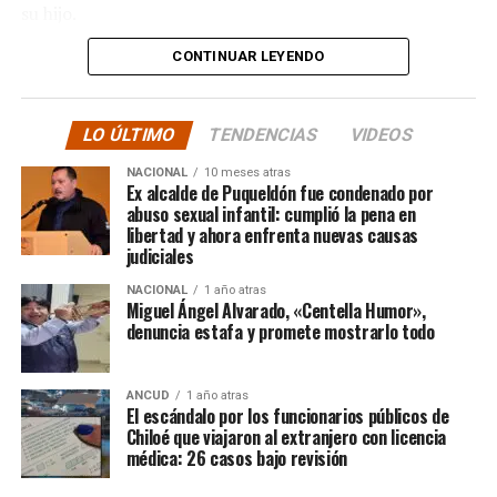
su hijo.
CONTINUAR LEYENDO
La solidaridad y empatía de los chilenos en cada paso
recorrido fue tanta que el objetivo no solo se alcanzó,
sino que se superó con creces. De hecho, el último
LO ÚLTIMO
TENDENCIAS
VIDEOS
cómputo dado a conocer reveló la suma total de
$3.689.545.200.
NACIONAL
10 meses atras
Ex alcalde de Puqueldón fue condenado por
abuso sexual infantil: cumplió la pena en
Según Camila Gómez, el excedente de casi $200
libertad y ahora enfrenta nuevas causas
millones sería destinado
para los costos médicos
judiciales
asociados al suministro del Elevidys «porque los 3.500
NACIONAL
1 año atras
millones
solo incluye el frasco del fármaco y no los
Miguel Ángel Alvarado, «Centella Humor»,
otros gastos relacionados con los tres meses del
denuncia estafa y promete mostrarlo todo
tratamiento
«, indicó a Meganonoticias.cl
Pero, volviendo al principio, damos curso a una solicitud
ANCUD
1 año atras
El escándalo por los funcionarios públicos de
imposible de especificar con exactitud pero que un
Chiloé que viajaron al extranjero con licencia
simple chequeo de los ánimos de la gente, se puede ver
médica: 26 casos bajo revisión
como un anhelo mayúsculo el hecho de que esos casi