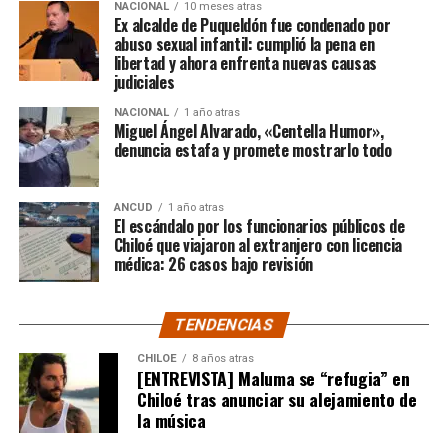
NACIONAL
10 meses atras
quienes lo han acompañado desde que compartió lo
Ex alcalde de Puqueldón fue condenado por
ocurrido:
abuso sexual infantil: cumplió la pena en
libertad y ahora enfrenta nuevas causas
judiciales
“Gracias a todos por el
NACIONAL
1 año atras
apoyo!!!!”
Miguel Ángel Alvarado, «Centella Humor»,
denuncia estafa y promete mostrarlo todo
Por el momento, las personas aludidas no han emitido
ANCUD
1 año atras
declaraciones públicas. La historia, según Centella,
El escándalo por los funcionarios públicos de
recién comienza y, el mencionado posteo, ha generado
Chiloé que viajaron al extranjero con licencia
médica: 26 casos bajo revisión
comentarios de todo tipo, en su gran mayoría, a favor
del humorista de Punta Arenas.
TENDENCIAS
CHILOE
8 años atras
[ENTREVISTA] Maluma se “refugia” en
Chiloé tras anunciar su alejamiento de
la música