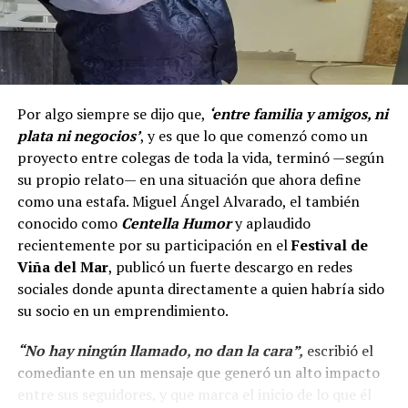
Por algo siempre se dijo que,
‘entre familia y amigos, ni
plata ni negocios’
, y es que lo que comenzó como un
proyecto entre colegas de toda la vida, terminó —según
su propio relato— en una situación que ahora define
como una estafa. Miguel Ángel Alvarado, el también
conocido como
Centella Humor
y aplaudido
recientemente por su participación en el
Festival de
Viña del Mar
, publicó un fuerte descargo en redes
sociales donde apunta directamente a quien habría sido
su socio en un emprendimiento.
“No hay ningún llamado, no dan la cara”,
escribió el
comediante en un mensaje que generó un alto impacto
entre sus seguidores, y que marca el inicio de lo que él