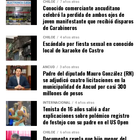
CHILOE
7 años atras
Conocido comerciante ancuditano
celebró la perdida de ambos ojos de
joven manifestante que recibió disparos
de Carabineros
CHILOE
4 años atras
Escándalo por fiesta sexual en conocido
local de karaoke de Castro
ANCUD
3 años atras
Padre del diputado Mauro González (RN)
se adjudicó cuatro licitaciones en la
municipalidad de Ancud por casi 300
millones de pesos
INTERNACIONAL
4 años atras
Tenista de 16 años salió a dar
explicaciones sobre polémico registro
de festejo con su padre en el US Open
CHILOE
6 años atras
Documento revela que hijo menor del