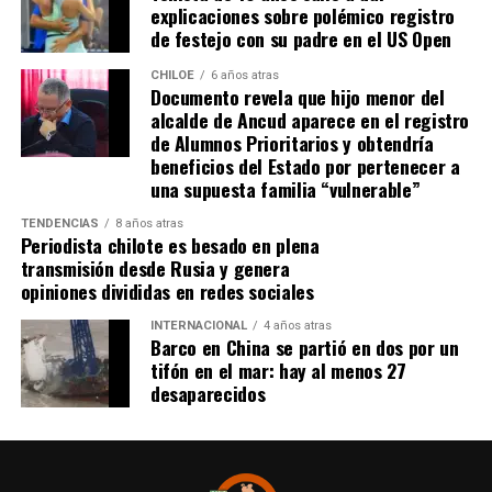
explicaciones sobre polémico registro
sentimiento generalizado entre los ediles de Chiloé ante
de festejo con su padre en el US Open
la disminución de recursos provenientes de la Subdere.
CHILOE
6 años atras
Documento revela que hijo menor del
alcalde de Ancud aparece en el registro
de Alumnos Prioritarios y obtendría
beneficios del Estado por pertenecer a
una supuesta familia “vulnerable”
TENDENCIAS
8 años atras
Periodista chilote es besado en plena
transmisión desde Rusia y genera
opiniones divididas en redes sociales
INTERNACIONAL
4 años atras
Barco en China se partió en dos por un
tifón en el mar: hay al menos 27
desaparecidos