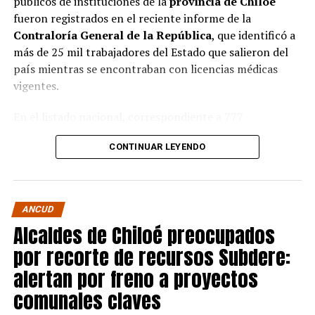
públicos de instituciones de la
provincia de Chiloé
fueron registrados en el reciente informe de la
Contraloría General de la República
, que identificó a
más de 25 mil trabajadores del Estado que salieron del
país mientras se encontraban con licencias médicas
vigentes.
En el listado nacional, correspondiente a 777
organismos públicos, figuran varias entidades del
CONTINUAR LEYENDO
archipiélago. La
Municipalidad de Castro
aparece con
16 casos
, siendo la que registra la mayor cantidad
dentro de la provincia. Le siguen la
Corporación
Municipal de Quellón
, con
77 casos
; la
Corporación
ANCUD
Municipal de Curaco de Vélez
, con
17
; y el
Servicio de
Alcaldes de Chiloé preocupados
Salud Chiloé
, con
11
. También figuran la
por recorte de recursos Subdere:
Municipalidad de Ancud
, con
5 casos
; la
Municipalidad de Quellón
y la
Municipalidad de
alertan por freno a proyectos
Puqueldón
, con
4 cada una
; la
Municipalidad de
comunales claves
Curaco de Vélez
, con
2
; y la
Municipalidad de