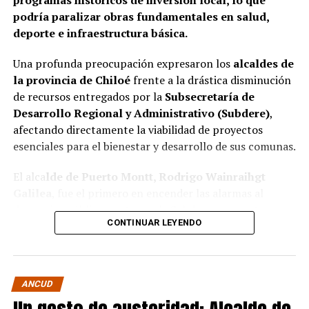
responsabilidades administrativas correspondientes.
podría paralizar obras fundamentales en salud,
deporte e infraestructura básica.
Una profunda preocupación expresaron los
alcaldes de
la provincia de Chiloé
frente a la drástica disminución
de recursos entregados por la
Subsecretaría de
Desarrollo Regional y Administrativo (Subdere)
,
afectando directamente la viabilidad de proyectos
esenciales para el bienestar y desarrollo de sus comunas.
El alca
lde de Puerto Montt, Rodrigo Wainraihgt
Galilea
, fue el primero en encender las alarmas al
denunciar públicamente que la Subdere no cuenta con
CONTINUAR LEYENDO
fondos para financiar iniciativas del Programa de
Mejoramiento Urbano (PMU) ni del Programa de
Mejoramiento de Barrios (PMB), a pesar de que muchas
ya estaban declaradas elegibles.
“Por primera vez en la
ANCUD
historia, la Subdere no tiene recursos para estos
programas fundamentales”,
afirmó el edil de la capital