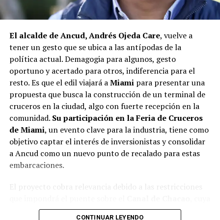
situación similar, señalando que en su comuna tienen
proyectos elegibles tanto en PMU como en PMB, pero
El alcalde de Ancud, Andrés Ojeda Care
, vuelve a
que hasta la fecha no han recibido respuesta clara sobre
tener un gesto que se ubica a las antípodas de la
si se entregarán los recursos.
“Preocupa esta situación,
política actual. Demagogia para algunos, gesto
estos son proyectos que vienen trabajándose desde
oportuno y acertado para otros, indiferencia para el
hace tiempo y que hoy están en riesgo por la falta de
resto. Es que el edil viajará a
Miami
para presentar una
financiamiento”,
declaró.
propuesta que busca la construcción de un terminal de
En la comuna de
Curaco de Vélez, la alcaldesa Javiera
cruceros en la ciudad, algo con fuerte recepción en la
Yáñez
indicó que históricamente la Subdere ha apoyado
comunidad.
Su participación en la Feria de Cruceros
a los municipios en diversos proyectos y que confía en
de Miami
, un evento clave para la industria, tiene como
que durante el año se asignen nuevos recursos, aunque
objetivo captar el interés de inversionistas y consolidar
reconoció una disminución evidente en comparación
a Ancud como un nuevo punto de recalado para estas
con ejercicios anteriores. Señaló que su administración
embarcaciones.
ha presentado iniciativas por más de 200 millones de
El proyecto cobra relevancia debido a las restricciones
pesos en distintas líneas de financiamiento, y que, pese
que impondrá el puente sobre el
Canal de Chacao
, cuya
a los esfuerzos, los fondos aún no han llegado,
altura limitará el acceso de cruceros de gran
generando preocupación en su equipo municipal.
CONTINUAR LEYENDO