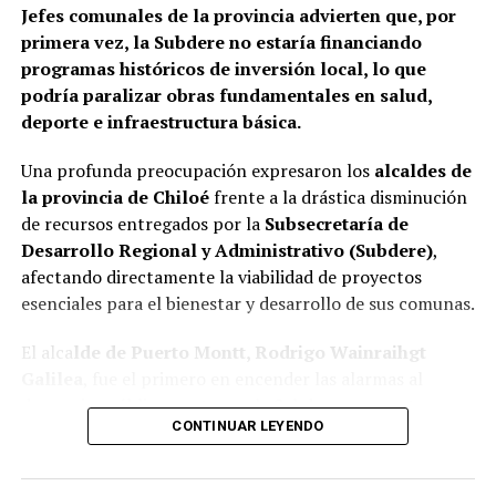
Jefes comunales de la provincia advierten que, por
fiscalizaciones y solicitará antecedentes a cada
primera vez, la Subdere no estaría financiando
organismo involucrado para determinar las
programas históricos de inversión local, lo que
responsabilidades administrativas correspondientes.
podría paralizar obras fundamentales en salud,
deporte e infraestructura básica.
Una profunda preocupación expresaron los
alcaldes de
la provincia de Chiloé
frente a la drástica disminución
de recursos entregados por la
Subsecretaría de
Desarrollo Regional y Administrativo (Subdere)
,
afectando directamente la viabilidad de proyectos
esenciales para el bienestar y desarrollo de sus comunas.
El alca
lde de Puerto Montt, Rodrigo Wainraihgt
Galilea
, fue el primero en encender las alarmas al
denunciar públicamente que la Subdere no cuenta con
CONTINUAR LEYENDO
fondos para financiar iniciativas del Programa de
Mejoramiento Urbano (PMU) ni del Programa de
Mejoramiento de Barrios (PMB), a pesar de que muchas