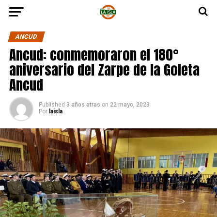
ANCUD
Ancud: conmemoraron el 180°
aniversario del Zarpe de la Goleta
Ancud
Published
3 años atras
on
22 mayo, 2023
Por
laisla