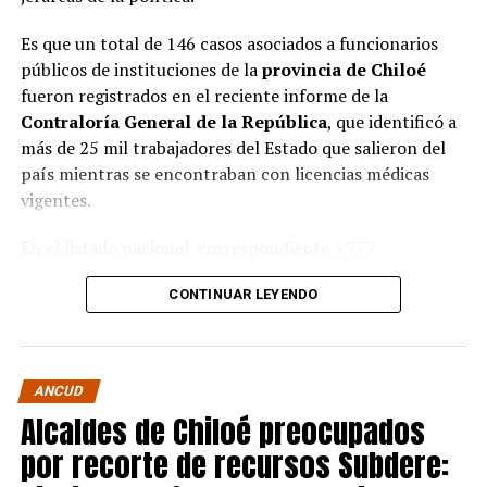
Es que un total de 146 casos asociados a funcionarios
públicos de instituciones de la
provincia de Chiloé
fueron registrados en el reciente informe de la
Contraloría General de la República
, que identificó a
más de 25 mil trabajadores del Estado que salieron del
país mientras se encontraban con licencias médicas
vigentes.
En el listado nacional, correspondiente a 777
organismos públicos, figuran varias entidades del
CONTINUAR LEYENDO
archipiélago. La
Municipalidad de Castro
aparece con
16 casos
, siendo la que registra la mayor cantidad
dentro de la provincia. Le siguen la
Corporación
Municipal de Quellón
, con
77 casos
; la
Corporación
ANCUD
Municipal de Curaco de Vélez
, con
17
; y el
Servicio de
Alcaldes de Chiloé preocupados
Salud Chiloé
, con
11
. También figuran la
por recorte de recursos Subdere:
Municipalidad de Ancud
, con
5 casos
; la
Municipalidad de Quellón
y la
Municipalidad de