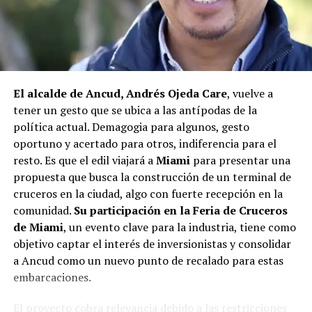
fundamentales para el desarrollo comunitario.
El alcalde de Quemchi, Javier Ugarte
, expresó una
situación similar, señalando que en su comuna tienen
proyectos elegibles tanto en PMU como en PMB, pero
El alcalde de Ancud, Andrés Ojeda Care
, vuelve a
que hasta la fecha no han recibido respuesta clara sobre
tener un gesto que se ubica a las antípodas de la
si se entregarán los recursos.
“Preocupa esta situación,
política actual. Demagogia para algunos, gesto
estos son proyectos que vienen trabajándose desde
oportuno y acertado para otros, indiferencia para el
hace tiempo y que hoy están en riesgo por la falta de
resto. Es que el edil viajará a
Miami
para presentar una
financiamiento”,
declaró.
propuesta que busca la construcción de un terminal de
En la comuna de
Curaco de Vélez, la alcaldesa Javiera
cruceros en la ciudad, algo con fuerte recepción en la
Yáñez
indicó que históricamente la Subdere ha apoyado
comunidad.
Su participación en la Feria de Cruceros
a los municipios en diversos proyectos y que confía en
de Miami
, un evento clave para la industria, tiene como
que durante el año se asignen nuevos recursos, aunque
objetivo captar el interés de inversionistas y consolidar
reconoció una disminución evidente en comparación
a Ancud como un nuevo punto de recalado para estas
con ejercicios anteriores. Señaló que su administración
embarcaciones.
ha presentado iniciativas por más de 200 millones de
El proyecto cobra relevancia debido a las restricciones
pesos en distintas líneas de financiamiento, y que, pese