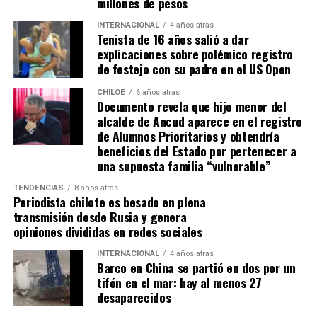
millones de pesos
“Se
guimos trabajando con esperanza, pero sin
INTERNACIONAL
4 años atras
Tenista de 16 años salió a dar
certezas”
, concluyó el alcalde de Quemchi, reflejando el
explicaciones sobre polémico registro
sentimiento generalizado entre los ediles de Chiloé ante
de festejo con su padre en el US Open
la disminución de recursos provenientes de la Subdere.
CHILOE
6 años atras
Documento revela que hijo menor del
alcalde de Ancud aparece en el registro
de Alumnos Prioritarios y obtendría
beneficios del Estado por pertenecer a
una supuesta familia “vulnerable”
TENDENCIAS
8 años atras
Periodista chilote es besado en plena
transmisión desde Rusia y genera
opiniones divididas en redes sociales
INTERNACIONAL
4 años atras
Barco en China se partió en dos por un
tifón en el mar: hay al menos 27
desaparecidos