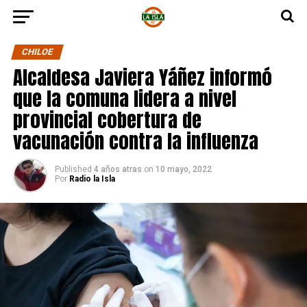
CHILOE
Alcaldesa Javiera Yáñez informó
que la comuna lidera a nivel
provincial cobertura de
vacunación contra la influenza
Published
4 años atras
on
10 mayo, 2022
Por
Radio la Isla