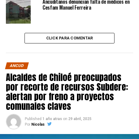
Ancuditanos denuncian falta de médicos en
Cesfam Manuel Ferreira
CLICK PARA COMENTAR
ANCUD
Alcaldes de Chiloé preocupados
por recorte de recursos Subdere:
alertan por freno a proyectos
comunales claves
Published
1 año atras
on
29 abril, 2025
Por
Nicolas