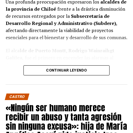
Una profunda preocupación expresaron los
alcaldes de
la provincia de Chiloé
frente a la drástica disminución
de recursos entregados por la
Subsecretaría de
Desarrollo Regional y Administrativo (Subdere)
,
afectando directamente la viabilidad de proyectos
esenciales para el bienestar y desarrollo de sus comunas.
El alca
lde de Puerto Montt, Rodrigo Wainraihgt
Galilea
, fue el primero en encender las alarmas al
denunciar públicamente que la Subdere no cuenta con
CONTINUAR LEYENDO
fondos para financiar iniciativas del Programa de
Mejoramiento Urbano (PMU) ni del Programa de
Mejoramiento de Barrios (PMB), a pesar de que muchas
ya estaban declaradas elegibles.
“Por primera vez en la
CASTRO
historia, la Subdere no tiene recursos para estos
«Ningún ser humano merece
programas fundamentales”,
afirmó el edil de la capital
recibir un abuso y tanta agresión
regional de Los Lagos.
sin ninguna excusa»: hija de María
Sus pares de Chiloé respaldaron sus declaraciones,