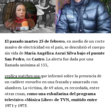
infraestructura del Club Deportivo Bernardo O’Higgins
y el cierre perimetral del Club Deportivo Aucar, obras
fundamentales para el desarrollo comunitario.
El alcalde de Quemchi, Javier Ugarte
, expresó una
situación similar, señalando que en su comuna tienen
proyectos elegibles tanto en PMU como en PMB, pero
El pasado martes 25 de febrero
, en medio de un corte
que hasta la fecha no han recibido respuesta clara sobre
masivo de electricidad en el país, se descubrió el cuerpo
si se entregarán los recursos.
“Preocupa esta situación,
sin vida de
María Angélica Ascuí Silva
bajo el puente
estos son proyectos que vienen trabajándose desde
San Pedro
, en
Castro
. La alerta fue dada por una
hace tiempo y que hoy están en riesgo por la falta de
llamada anónima al 133,
financiamiento”,
declaró.
replica watches usa
que informó sobre la presencia de
En la comuna de
Curaco de Vélez, la alcaldesa Javiera
un cadáver envuelto en una frazada y amarrado con
Yáñez
indicó que históricamente la Subdere ha apoyado
alambres. La víctima, de 69 años, es recordada, entre
a los municipios en diversos proyectos y que confía en
otras cosas,
como una exbailarina del programa
que durante el año se asignen nuevos recursos, aunque
televisivo «Música Libre» de TVN, emitido entre
reconoció una disminución evidente en comparación
1971 y 1975
.
con ejercicios anteriores. Señaló que su administración