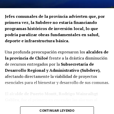
Jefes comunales de la provincia advierten que, por
primera vez, la Subdere no estaría financiando
programas históricos de inversión local, lo que
podría paralizar obras fundamentales en salud,
deporte e infraestructura básica.
Una profunda preocupación expresaron los
alcaldes de
la provincia de Chiloé
frente a la drástica disminución
de recursos entregados por la
Subsecretaría de
Desarrollo Regional y Administrativo (Subdere)
,
afectando directamente la viabilidad de proyectos
esenciales para el bienestar y desarrollo de sus comunas.
El alca
lde de Puerto Montt, Rodrigo Wainraihgt
Galilea
, fue el primero en encender las alarmas al
denunciar públicamente que la Subdere no cuenta con
CONTINUAR LEYENDO
fondos para financiar iniciativas del Programa de