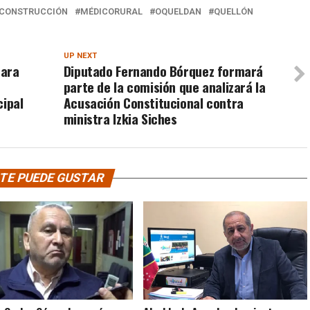
CONSTRUCCIÓN
MÉDICORURAL
OQUELDAN
QUELLÓN
UP NEXT
para
Diputado Fernando Bórquez formará
parte de la comisión que analizará la
cipal
Acusación Constitucional contra
ministra Izkia Siches
TE PUEDE GUSTAR