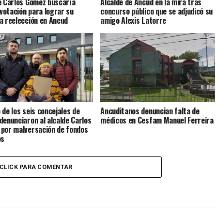
e Carlos Gómez buscaría
Alcalde de Ancud en la mira tras
 votación para lograr su
concurso público que se adjudicó su
a reelección en Ancud
amigo Alexis Latorre
 de los seis concejales de
Ancuditanos denuncian falta de
denunciaron al alcalde Carlos
médicos en Cesfam Manuel Ferreira
por malversación de fondos
os
CLICK PARA COMENTAR