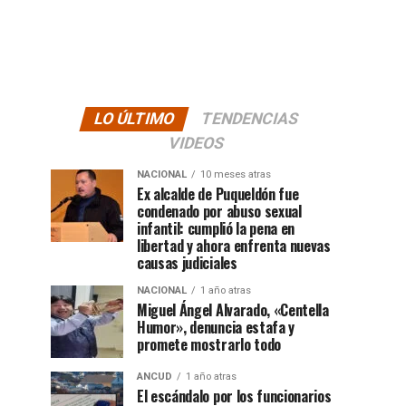
LO ÚLTIMO
TENDENCIAS
VIDEOS
NACIONAL
10 meses atras
Ex alcalde de Puqueldón fue
condenado por abuso sexual
infantil: cumplió la pena en
libertad y ahora enfrenta nuevas
causas judiciales
NACIONAL
1 año atras
Miguel Ángel Alvarado, «Centella
Humor», denuncia estafa y
promete mostrarlo todo
ANCUD
1 año atras
El escándalo por los funcionarios