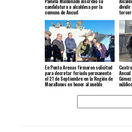
Pamela Maldonado inscribió su
Alcald
candidatura a alcaldesa por la
dividir
comuna de Ancud
tercer
En Punta Arenas firmaron solicitud
Cuatro
para decretar feriado permanente
Ancud 
el 21 de Septiembre en la Región de
Gómez 
Magallanes en honor al pueblo
públic
Chilote