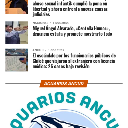
abuso sexual infantil: cumplió la pena en
libertad y ahora enfrenta nuevas causas
judiciales
NACIONAL
1 año atras
Miguel Ángel Alvarado, «Centella Humor»,
denuncia estafa y promete mostrarlo todo
ANCUD
1 año atras
El escándalo por los funcionarios públicos de
Chiloé que viajaron al extranjero con licencia
médica: 26 casos bajo revisión
ACUARIOS ANCUD