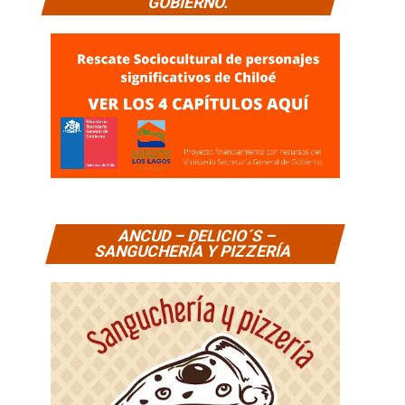
GOBIERNO.
ANCUD – DELICIO´S –
SANGUCHERÍA Y PIZZERÍA