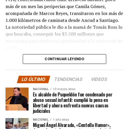
más de un mes las peripecias que Camila Gómez,
acompañada de Marcos Reyes, transitaron en los más de
1.000 kilómetros de caminata desde Ancud a Santiago.
La notoriedad pública le dio a la mamá de Tomás Ross lo
que buscaba, conseguir los $3.500 millones que
necesitaba para darle una oportunidad a la corta vida de
su hijo.
CONTINUAR LEYENDO
La solidaridad y empatía de los chilenos en cada paso
recorrido fue tanta que el objetivo no solo se alcanzó,
sino que se superó con creces. De hecho, el último
LO ÚLTIMO
TENDENCIAS
VIDEOS
cómputo dado a conocer reveló la suma total de
$3.689.545.200.
NACIONAL
10 meses atras
Ex alcalde de Puqueldón fue condenado por
abuso sexual infantil: cumplió la pena en
Según Camila Gómez, el excedente de casi $200
libertad y ahora enfrenta nuevas causas
millones sería destinado
para los costos médicos
judiciales
asociados al suministro del Elevidys «porque los 3.500
NACIONAL
1 año atras
millones
solo incluye el frasco del fármaco y no los
Miguel Ángel Alvarado, «Centella Humor»,
otros gastos relacionados con los tres meses del