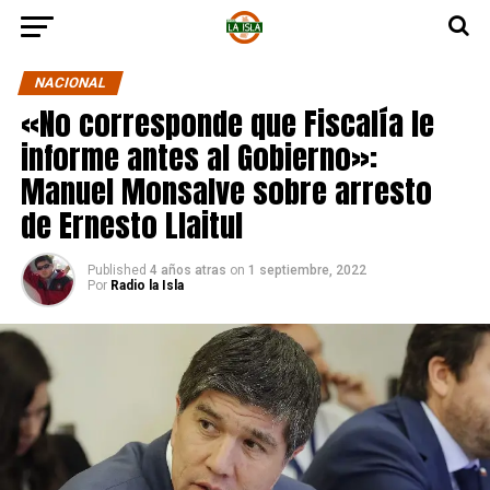
NACIONAL
«No corresponde que Fiscalía le
informe antes al Gobierno»:
Manuel Monsalve sobre arresto
de Ernesto Llaitul
Published
4 años atras
on
1 septiembre, 2022
Por
Radio la Isla