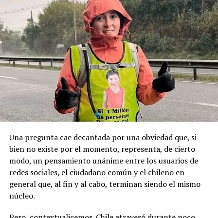
buscamos es que esta fecha sea un feriado regional
autoridad y mantenía vínculos con sectores políticos
permanente y se haga justicia con esta posesión
locales, principalmente de derecha.
geopolítica que es tan importante”.
Pese a la gravedad a la gravedad de los hechos, no se
Recordemos que el 21 de Septiembre de 1883 se produjo
registraron declaraciones públicas de su partido ni
la Toma de Posesión del Estrecho de Magallanes, donde
sanciones políticas posteriores.
el capitán Juan Guillermos y 23 tripulantes a bordo de la
Goleta de Guerra Ancud de la Armada tomaron posesión
de estas tierras patagónicas donde izaron la bandera
nacional declarando este territorio como parte de Chile.
Una pregunta cae decantada por una obviedad que, si
bien no existe por el momento, representa, de cierto
modo, un pensamiento unánime entre los usuarios de
redes sociales, el ciudadano común y el chileno en
general que, al fin y al cabo, terminan siendo el mismo
núcleo.
Pero, contextualicemos. Chile atravesó durante poco