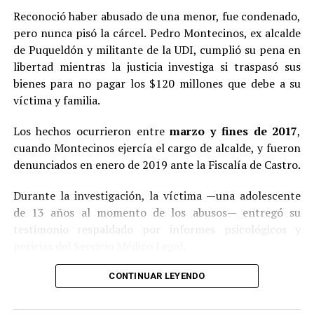
Reconoció haber abusado de una menor, fue condenado,
pero nunca pisó la cárcel. Pedro Montecinos, ex alcalde
de Puqueldón y militante de la UDI, cumplió su pena en
libertad mientras la justicia investiga si traspasó sus
bienes para no pagar los $120 millones que debe a su
víctima y familia.
Los hechos ocurrieron entre
marzo y fines de 2017
,
cuando Montecinos ejercía el cargo de alcalde, y fueron
denunciados en enero de 2019 ante la Fiscalía de Castro.
Durante la investigación, la víctima —una adolescente
de 13 años al momento de los abusos— entregó su
testimonio respaldado por informes psicológicos y
pericias del Servicio Médico Legal.
Ante la contundencia de los antecedentes, el imputado
CONTINUAR LEYENDO
aceptó los cargos
en un procedimiento abreviado,
reconociendo su responsabilidad en los hechos.