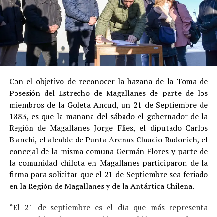
al admitir los hechos.
Su
conducta anterior irreprochable
, al no
registrar antecedentes penales previos.
Estas circunstancias jurídicas, sumadas al
procedimiento abreviado, redujeron la posibilidad de un
cumplimiento efectivo en recinto penitenciario.
Con el objetivo de reconocer la hazaña de la Toma de
Posesión del Estrecho de Magallanes de parte de los
Indemnización a la víctima y nueva investigación
miembros de la Goleta Ancud, un 21 de Septiembre de
por ocultamiento de bienes
1883, es que la mañana del sábado el gobernador de la
Región de Magallanes Jorge Flies, el diputado Carlos
En el ámbito civil, el
Juzgado de Letras de Castro
dictó
Bianchi, el alcalde de Punta Arenas Claudio Radonich, el
en
septiembre de 2023
una sentencia que obliga a
concejal de la misma comuna Germán Flores y parte de
Pedro Montecinos a
pagar una indemnización total de
la comunidad chilota en Magallanes participaron de la
$120 millones
por concepto de daño moral:
firma para solicitar que el 21 de Septiembre sea feriado
en la Región de Magallanes y de la Antártica Chilena.
$80 millones
a favor de la víctima.
“El 21 de septiembre es el día que más representa
$40 millones
a favor de su madre.