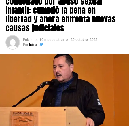
condenado por abuso sexual
infantil: cumplió la pena en
libertad y ahora enfrenta nuevas
causas judiciales
Published
10 meses atras
on
20 octubre, 2025
Por
laisla