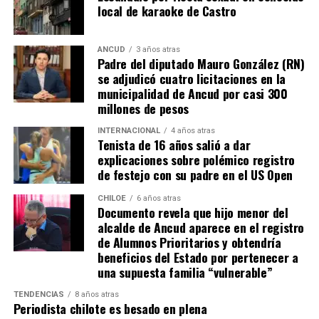
local de karaoke de Castro
que, a diferencia del conocido dicho, en este caso, todos
los caminos conducen a… La Moneda y, mientras se
espera ese gesto por parte de la madre del pequeño
ANCUD
3 años atras
Padre del diputado Mauro González (RN)
Tomás, los pasos siguen quemando los pies de Fernando
se adjudicó cuatro licitaciones en la
en pos de que cada kilómetro recorrido, signifique más
municipalidad de Ancud por casi 300
que una llegada a Santiago, un arribo a la cura de su hijo
millones de pesos
Dante.
INTERNACIONAL
4 años atras
Tenista de 16 años salió a dar
Actualmente, Gómez se encuentra en Santiago
explicaciones sobre polémico registro
realizando trámites y participando como invitada en
de festejo con su padre en el US Open
distintos medios de comunicación. Aunque aún no tiene
una fecha exacta para su viaje a Estados Unidos, donde
CHILOE
6 años atras
Documento revela que hijo menor del
se administra el medicamento, indicó que esperan
alcalde de Ancud aparece en el registro
realizarlo «a mediados de junio».
de Alumnos Prioritarios y obtendría
beneficios del Estado por pertenecer a
Cabe destacar que, pese a que se logró reunir el dinero y,
una supuesta familia “vulnerable”
por ende, la meta se cumplió, continúan circulando por
TENDENCIAS
8 años atras
redes sociales, eventos a beneficios de Tomás Ross.
Periodista chilote es besado en plena