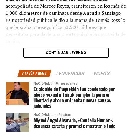
acompañada de Marcos Reyes, transitaron en los más de
1.000 kilómetros de caminata desde Ancud a Santiago.
La notoriedad pública le dio a la mamá de Tomás Ross lo
que buscaba, conseguir los $3.500 millones que
necesitaba para darle una oportunidad a la corta vida de
su hijo.
CONTINUAR LEYENDO
La solidaridad y empatía de los chilenos en cada paso
recorrido fue tanta que el objetivo no solo se alcanzó,
sino que se superó con creces. De hecho, el último
LO ÚLTIMO
TENDENCIAS
VIDEOS
cómputo dado a conocer reveló la suma total de
$3.689.545.200.
NACIONAL
10 meses atras
Ex alcalde de Puqueldón fue condenado por
abuso sexual infantil: cumplió la pena en
Según Camila Gómez, el excedente de casi $200
libertad y ahora enfrenta nuevas causas
millones sería destinado
para los costos médicos
judiciales
asociados al suministro del Elevidys «porque los 3.500
NACIONAL
1 año atras
millones
solo incluye el frasco del fármaco y no los
Miguel Ángel Alvarado, «Centella Humor»,
otros gastos relacionados con los tres meses del
denuncia estafa y promete mostrarlo todo
tratamiento
«, indicó a Meganonoticias.cl