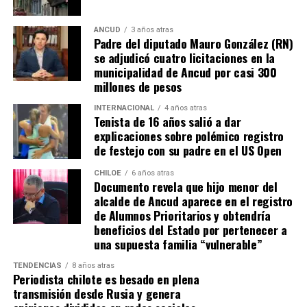
los caminos conducen a… La Moneda y, mientras se
espera ese gesto por parte de la madre del pequeño
ANCUD
3 años atras
Padre del diputado Mauro González (RN)
Tomás, los pasos siguen quemando los pies de Fernando
se adjudicó cuatro licitaciones en la
en pos de que cada kilómetro recorrido, signifique más
municipalidad de Ancud por casi 300
que una llegada a Santiago, un arribo a la cura de su hijo
millones de pesos
Dante.
INTERNACIONAL
4 años atras
Tenista de 16 años salió a dar
Actualmente, Gómez se encuentra en Santiago
explicaciones sobre polémico registro
realizando trámites y participando como invitada en
de festejo con su padre en el US Open
distintos medios de comunicación. Aunque aún no tiene
una fecha exacta para su viaje a Estados Unidos, donde
CHILOE
6 años atras
Documento revela que hijo menor del
se administra el medicamento, indicó que esperan
alcalde de Ancud aparece en el registro
realizarlo «a mediados de junio».
de Alumnos Prioritarios y obtendría
beneficios del Estado por pertenecer a
Cabe destacar que, pese a que se logró reunir el dinero y,
una supuesta familia “vulnerable”
por ende, la meta se cumplió, continúan circulando por
TENDENCIAS
8 años atras
redes sociales, eventos a beneficios de Tomás Ross.
Periodista chilote es besado en plena
transmisión desde Rusia y genera
¿Como ayudar?