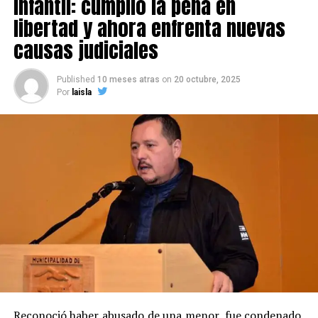
infantil: cumplió la pena en
libertad y ahora enfrenta nuevas
causas judiciales
Published
10 meses atras
on
20 octubre, 2025
Por
laisla
Reconoció haber abusado de una menor, fue condenado,