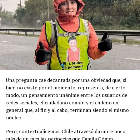
locales, principalmente de derecha.
geopolítica que es tan importante”.
Pese a la gravedad a la gravedad de los hechos, no se
Recordemos que el 21 de Septiembre de 1883 se produjo
registraron declaraciones públicas de su partido ni
la Toma de Posesión del Estrecho de Magallanes, donde
sanciones políticas posteriores.
el capitán Juan Guillermos y 23 tripulantes a bordo de la
Goleta de Guerra Ancud de la Armada tomaron posesión
de estas tierras patagónicas donde izaron la bandera
nacional declarando este territorio como parte de Chile.
Una pregunta cae decantada por una obviedad que, si
bien no existe por el momento, representa, de cierto
modo, un pensamiento unánime entre los usuarios de
redes sociales, el ciudadano común y el chileno en
general que, al fin y al cabo, terminan siendo el mismo
núcleo.
Pero, contextualicemos. Chile atravesó durante poco
más de un mes las peripecias que Camila Gómez,