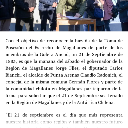
Su
conducta anterior irreprochable
, al no
registrar antecedentes penales previos.
Estas circunstancias jurídicas, sumadas al
procedimiento abreviado, redujeron la posibilidad de un
cumplimiento efectivo en recinto penitenciario.
Con el objetivo de reconocer la hazaña de la Toma de
Posesión del Estrecho de Magallanes de parte de los
Indemnización a la víctima y nueva investigación
miembros de la Goleta Ancud, un 21 de Septiembre de
por ocultamiento de bienes
1883, es que la mañana del sábado el gobernador de la
Región de Magallanes Jorge Flies, el diputado Carlos
En el ámbito civil, el
Juzgado de Letras de Castro
dictó
Bianchi, el alcalde de Punta Arenas Claudio Radonich, el
en
septiembre de 2023
una sentencia que obliga a
concejal de la misma comuna Germán Flores y parte de
Pedro Montecinos a
pagar una indemnización total de
la comunidad chilota en Magallanes participaron de la
$120 millones
por concepto de daño moral:
firma para solicitar que el 21 de Septiembre sea feriado
en la Región de Magallanes y de la Antártica Chilena.
$80 millones
a favor de la víctima.
“El 21 de septiembre es el día que más representa
$40 millones
a favor de su madre.
nuestra historia como región y también nuestro futuro
Sin embargo, la Fiscalía abrió una nueva línea