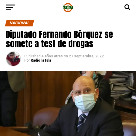
NACIONAL
Diputado Fernando Bórquez se
somete a test de drogas
Published
4 años atras
on
27 septiembre, 2022
Por
Radio la Isla