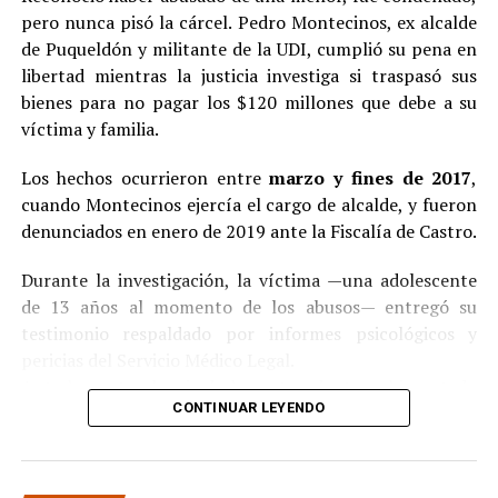
pero nunca pisó la cárcel. Pedro Montecinos, ex alcalde
de Puqueldón y militante de la UDI, cumplió su pena en
libertad mientras la justicia investiga si traspasó sus
bienes para no pagar los $120 millones que debe a su
víctima y familia.
Los hechos ocurrieron entre
marzo y fines de 2017
,
cuando Montecinos ejercía el cargo de alcalde, y fueron
denunciados en enero de 2019 ante la Fiscalía de Castro.
Durante la investigación, la víctima —una adolescente
de 13 años al momento de los abusos— entregó su
testimonio respaldado por informes psicológicos y
pericias del Servicio Médico Legal.
Ante la contundencia de los antecedentes, el imputado
CONTINUAR LEYENDO
aceptó los cargos
en un procedimiento abreviado,
reconociendo su responsabilidad en los hechos.
La condena y el cumplimiento en libertad