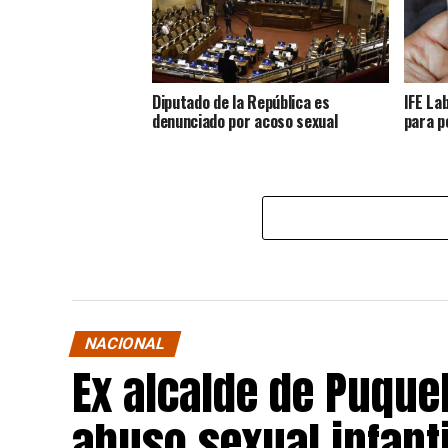
Diputado de la República es
IFE La
denunciado por acoso sexual
para p
NACIONAL
Ex alcalde de Puqu
abuso sexual infant