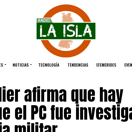
ES
NOTICIAS
TECNOLOGÍA
TENDENCIAS
EFEMERIDES
EVE
lier afirma que hay
e el PC fue investi
ia militar