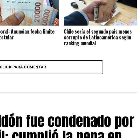
boral: Anuncian fecha límite
Chile sería el segundo país menos
ostular
corrupto de Latinoamérica según
ranking mundial
CLICK PARA COMENTAR
eldón fue condenado por
il: cumplió la pena en