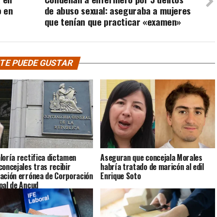
o en
de abuso sexual: aseguraba a mujeres
que tenían que practicar «examen»
TE PUEDE GUSTAR
loría rectifica dictamen
Aseguran que concejala Morales
concejales tras recibir
habría tratado de maricón al edil
ación errónea de Corporación
Enrique Soto
pal de Ancud