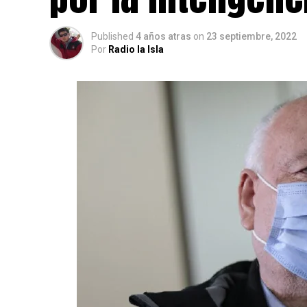
Published
4 años atras
on
23 septiembre, 2022
Por
Radio la Isla