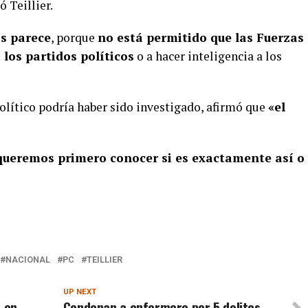
 Teillier.
s parece
, porque
no está permitido que las Fuerzas
los partidos políticos
o a hacer inteligencia a los
olítico podría haber sido investigado, afirmó que
«el
queremos primero conocer si es exactamente así o
NACIONAL
PC
TEILLIER
UP NEXT
a en
Condenan a enfermero por 5 delitos