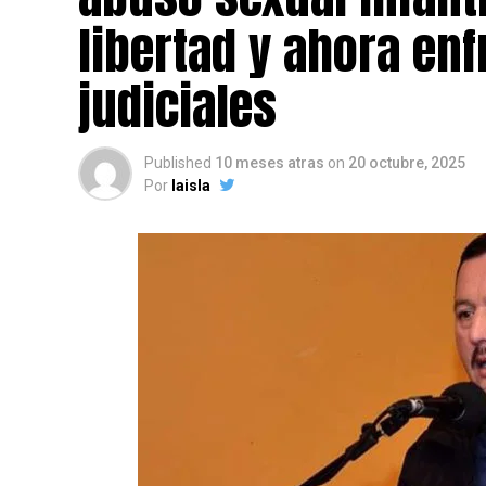
libertad y ahora en
judiciales
Published
10 meses atras
on
20 octubre, 2025
Por
laisla