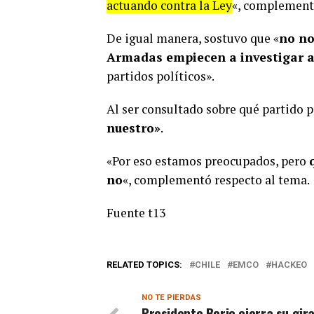
actuando contra la Ley
«, complementó
De igual manera, sostuvo que «
no no
Armadas empiecen a investigar a 
partidos políticos».
Al ser consultado sobre qué partido p
nuestro»
.
«Por eso estamos preocupados, pero
no
«, complementó respecto al tema.
Fuente t13
RELATED TOPICS:
CHILE
EMCO
HACKEO
NO TE PIERDAS
Presidente Boric cierra su gir