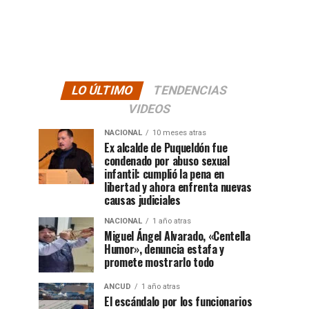
LO ÚLTIMO
TENDENCIAS
VIDEOS
NACIONAL
10 meses atras
Ex alcalde de Puqueldón fue
condenado por abuso sexual
infantil: cumplió la pena en
libertad y ahora enfrenta nuevas
causas judiciales
NACIONAL
1 año atras
Miguel Ángel Alvarado, «Centella
Humor», denuncia estafa y
promete mostrarlo todo
ANCUD
1 año atras
El escándalo por los funcionarios