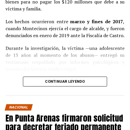
bienes para no pagar los $120 millones que debe a su
víctima y familia.
Los hechos ocurrieron entre
marzo y fines de 2017
,
cuando Montecinos ejercía el cargo de alcalde, y fueron
denunciados en enero de 2019 ante la Fiscalía de Castro.
Durante la investigación, la víctima —una adolescente
de 13 años al momento de los abusos— entregó su
testimonio respaldado por informes psicológicos y
pericias del Servicio Médico Legal.
Ante la contundencia de los antecedentes, el imputado
CONTINUAR LEYENDO
aceptó los cargos
en un procedimiento abreviado,
reconociendo su responsabilidad en los hechos.
La condena y el cumplimiento en libertad
NACIONAL
En Punta Arenas firmaron solicitud
El
Juzgado de Garantía de Castro
dictó sentencia en
noviembre de 2021
, condenando a Pedro Montecinos a
para decretar feriado permanente
tres años y un día de presidio menor en su grado