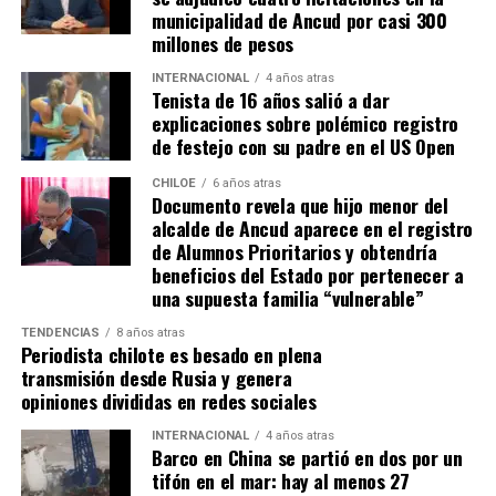
en pos de que cada kilómetro recorrido, signifique más
municipalidad de Ancud por casi 300
que una llegada a Santiago, un arribo a la cura de su hijo
millones de pesos
Dante.
INTERNACIONAL
4 años atras
Tenista de 16 años salió a dar
Actualmente, Gómez se encuentra en Santiago
explicaciones sobre polémico registro
realizando trámites y participando como invitada en
de festejo con su padre en el US Open
distintos medios de comunicación. Aunque aún no tiene
una fecha exacta para su viaje a Estados Unidos, donde
CHILOE
6 años atras
Documento revela que hijo menor del
se administra el medicamento, indicó que esperan
alcalde de Ancud aparece en el registro
realizarlo «a mediados de junio».
de Alumnos Prioritarios y obtendría
beneficios del Estado por pertenecer a
Cabe destacar que, pese a que se logró reunir el dinero y,
una supuesta familia “vulnerable”
por ende, la meta se cumplió, continúan circulando por
TENDENCIAS
8 años atras
redes sociales, eventos a beneficios de Tomás Ross.
Periodista chilote es besado en plena
transmisión desde Rusia y genera
¿Como ayudar?
opiniones divididas en redes sociales
Instagram, Dante_contra_duchenne
INTERNACIONAL
4 años atras
Fernando Jara (padre)
Barco en China se partió en dos por un
19.968.680-1
tifón en el mar: hay al menos 27