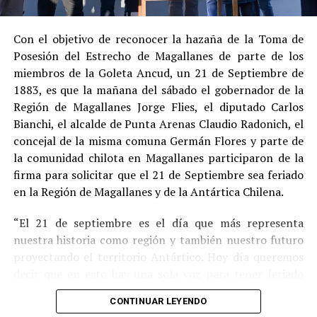
procedimiento abreviado, redujeron la posibilidad de un
cumplimiento efectivo en recinto penitenciario.
Con el objetivo de reconocer la hazaña de la Toma de
Posesión del Estrecho de Magallanes de parte de los
Indemnización a la víctima y nueva investigación
miembros de la Goleta Ancud, un 21 de Septiembre de
por ocultamiento de bienes
1883, es que la mañana del sábado el gobernador de la
Región de Magallanes Jorge Flies, el diputado Carlos
En el ámbito civil, el
Juzgado de Letras de Castro
dictó
Bianchi, el alcalde de Punta Arenas Claudio Radonich, el
en
septiembre de 2023
una sentencia que obliga a
concejal de la misma comuna Germán Flores y parte de
Pedro Montecinos a
pagar una indemnización total de
la comunidad chilota en Magallanes participaron de la
$120 millones
por concepto de daño moral:
firma para solicitar que el 21 de Septiembre sea feriado
en la Región de Magallanes y de la Antártica Chilena.
$80 millones
a favor de la víctima.
“El 21 de septiembre es el día que más representa
$40 millones
a favor de su madre.
nuestra historia como región y también nuestro futuro
Sin embargo, la Fiscalía abrió una nueva línea
proyectando el territorio Antártico. Hoy día queremos
investigativa luego de que se detectaran presuntas
decir que en esto hay una sola voz para tener feriado
maniobras para
eludir el pago de la indemnización
,
este día por los primeros chilotes que llegaron en la
mediante la
transferencia de bienes
antes de la
CONTINUAR LEYENDO
Goleta Ancud y por los que han hecho a Magallanes lo