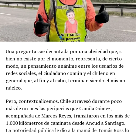
la Toma de Posesión del Estrecho de Magallanes, donde
sanciones políticas posteriores.
el capitán Juan Guillermos y 23 tripulantes a bordo de la
Goleta de Guerra Ancud de la Armada tomaron posesión
de estas tierras patagónicas donde izaron la bandera
nacional declarando este territorio como parte de Chile.
Una pregunta cae decantada por una obviedad que, si
bien no existe por el momento, representa, de cierto
modo, un pensamiento unánime entre los usuarios de
redes sociales, el ciudadano común y el chileno en
general que, al fin y al cabo, terminan siendo el mismo
núcleo.
Pero, contextualicemos. Chile atravesó durante poco
más de un mes las peripecias que Camila Gómez,
acompañada de Marcos Reyes, transitaron en los más de
1.000 kilómetros de caminata desde Ancud a Santiago.
La notoriedad pública le dio a la mamá de Tomás Ross lo