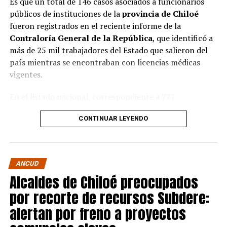
Es que un total de 146 casos asociados a funcionarios
públicos de instituciones de la
provincia de Chiloé
fueron registrados en el reciente informe de la
Contraloría General de la República
, que identificó a
más de 25 mil trabajadores del Estado que salieron del
país mientras se encontraban con licencias médicas
vigentes.
En el listado nacional, correspondiente a 777
organismos públicos, figuran varias entidades del
CONTINUAR LEYENDO
archipiélago. La
Municipalidad de Castro
aparece con
16 casos
, siendo la que registra la mayor cantidad
dentro de la provincia. Le siguen la
Corporación
Municipal de Quellón
, con
77 casos
; la
Corporación
ANCUD
Municipal de Curaco de Vélez
, con
17
; y el
Servicio de
Alcaldes de Chiloé preocupados
Salud Chiloé
, con
11
. También figuran la
por recorte de recursos Subdere:
Municipalidad de Ancud
, con
5 casos
; la
Municipalidad de Quellón
y la
Municipalidad de
alertan por freno a proyectos
Puqueldón
, con
4 cada una
; la
Municipalidad de