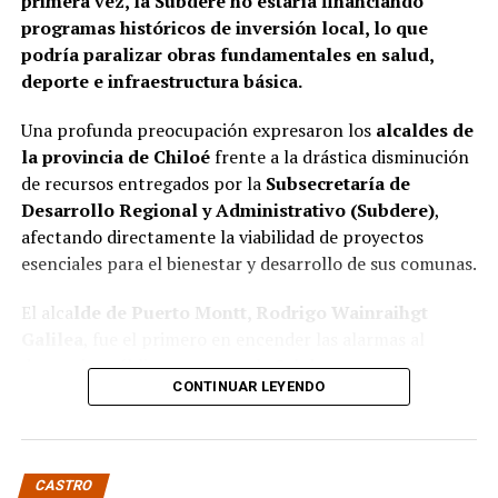
primera vez, la Subdere no estaría financiando
organismo involucrado para determinar las
programas históricos de inversión local, lo que
responsabilidades administrativas correspondientes.
podría paralizar obras fundamentales en salud,
deporte e infraestructura básica.
Una profunda preocupación expresaron los
alcaldes de
la provincia de Chiloé
frente a la drástica disminución
de recursos entregados por la
Subsecretaría de
Desarrollo Regional y Administrativo (Subdere)
,
afectando directamente la viabilidad de proyectos
esenciales para el bienestar y desarrollo de sus comunas.
El alca
lde de Puerto Montt, Rodrigo Wainraihgt
Galilea
, fue el primero en encender las alarmas al
denunciar públicamente que la Subdere no cuenta con
CONTINUAR LEYENDO
fondos para financiar iniciativas del Programa de
Mejoramiento Urbano (PMU) ni del Programa de
Mejoramiento de Barrios (PMB), a pesar de que muchas
ya estaban declaradas elegibles.
“Por primera vez en la
CASTRO