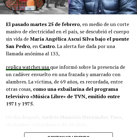
El alcalde de Quemchi, Javier Ugarte
, expresó una
situación similar, señalando que en su comuna tienen
proyectos elegibles tanto en PMU como en PMB, pero
El pasado martes 25 de febrero
, en medio de un corte
que hasta la fecha no han recibido respuesta clara sobre
masivo de electricidad en el país, se descubrió el cuerpo
si se entregarán los recursos.
“Preocupa esta situación,
sin vida de
María Angélica Ascuí Silva
bajo el puente
estos son proyectos que vienen trabajándose desde
San Pedro
, en
Castro
. La alerta fue dada por una
hace tiempo y que hoy están en riesgo por la falta de
llamada anónima al 133,
financiamiento”,
declaró.
replica watches usa
que informó sobre la presencia de
En la comuna de
Curaco de Vélez, la alcaldesa Javiera
un cadáver envuelto en una frazada y amarrado con
Yáñez
indicó que históricamente la Subdere ha apoyado
alambres. La víctima, de 69 años, es recordada, entre
a los municipios en diversos proyectos y que confía en
otras cosas,
como una exbailarina del programa
que durante el año se asignen nuevos recursos, aunque
televisivo «Música Libre» de TVN, emitido entre
reconoció una disminución evidente en comparación
1971 y 1975
.
con ejercicios anteriores. Señaló que su administración
ha presentado iniciativas por más de 200 millones de
Un día después,
Andrés Mauricio Hernández Toro,
pesos en distintas líneas de financiamiento, y que, pese
ciudadano colombiano de 46 años
,
a los esfuerzos, los fondos aún no han llegado,