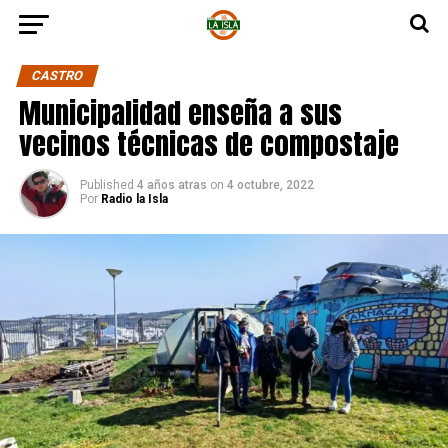
CASTRO
Municipalidad enseña a sus
vecinos técnicas de compostaje
Published
4 años atras
on
4 octubre, 2022
Por
Radio la Isla