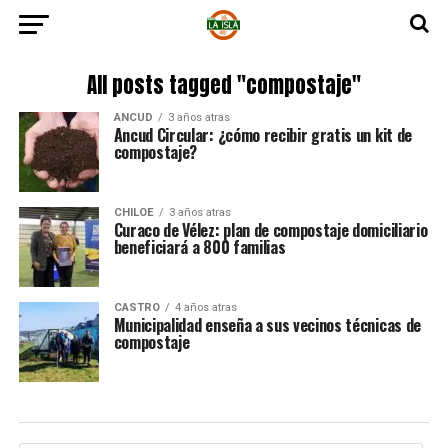
All posts tagged "compostaje"
ANCUD
3 años atras
Ancud Circular: ¿cómo recibir gratis un kit de
compostaje?
CHILOE
3 años atras
Curaco de Vélez: plan de compostaje domiciliario
beneficiará a 800 familias
CASTRO
4 años atras
Municipalidad enseña a sus vecinos técnicas de
compostaje