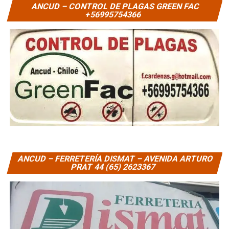
ANCUD – CONTROL DE PLAGAS GREEN FAC
+56995754366
ANCUD – FERRETERÍA DISMAT – AVENIDA ARTURO
PRAT 44 (65) 2623367