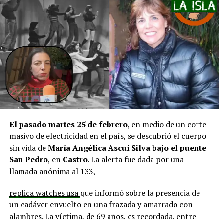
pero que se ha solicitado priorizar proyectos que estén
en línea con una disminución de los montos disponibles,
agregando que en su comuna tienen iniciativas
aprobadas que aún esperan financiamiento, como la
infraestructura del Club Deportivo Bernardo O’Higgins
y el cierre perimetral del Club Deportivo Aucar, obras
fundamentales para el desarrollo comunitario.
El alcalde de Quemchi, Javier Ugarte
, expresó una
situación similar, señalando que en su comuna tienen
proyectos elegibles tanto en PMU como en PMB, pero
El pasado martes 25 de febrero
, en medio de un corte
que hasta la fecha no han recibido respuesta clara sobre
masivo de electricidad en el país, se descubrió el cuerpo
si se entregarán los recursos.
“Preocupa esta situación,
sin vida de
María Angélica Ascuí Silva
bajo el puente
estos son proyectos que vienen trabajándose desde
San Pedro
, en
Castro
. La alerta fue dada por una
hace tiempo y que hoy están en riesgo por la falta de
llamada anónima al 133,
financiamiento”,
declaró.
replica watches usa
que informó sobre la presencia de
En la comuna de
Curaco de Vélez, la alcaldesa Javiera
un cadáver envuelto en una frazada y amarrado con
Yáñez
indicó que históricamente la Subdere ha apoyado
alambres. La víctima, de 69 años, es recordada, entre