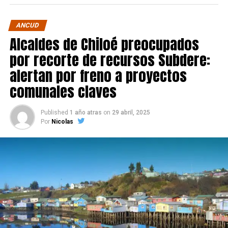
ANCUD
Alcaldes de Chiloé preocupados
por recorte de recursos Subdere:
alertan por freno a proyectos
comunales claves
Published
1 año atras
on
29 abril, 2025
Por
Nicolas