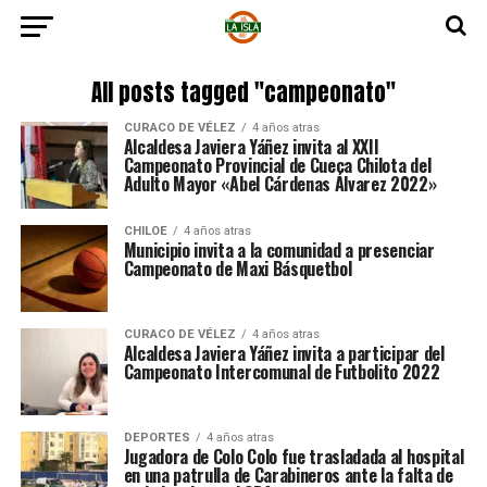
All posts tagged "campeonato"
CURACO DE VÉLEZ
4 años atras
Alcaldesa Javiera Yáñez invita al XXII
Campeonato Provincial de Cueca Chilota del
Adulto Mayor «Abel Cárdenas Álvarez 2022»
CHILOE
4 años atras
Municipio invita a la comunidad a presenciar
Campeonato de Maxi Básquetbol
CURACO DE VÉLEZ
4 años atras
Alcaldesa Javiera Yáñez invita a participar del
Campeonato Intercomunal de Futbolito 2022
DEPORTES
4 años atras
Jugadora de Colo Colo fue trasladada al hospital
en una patrulla de Carabineros ante la falta de