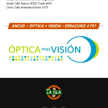
ANCUD – ÓPTICA + VISIÓN – ERRAZURIZ #797