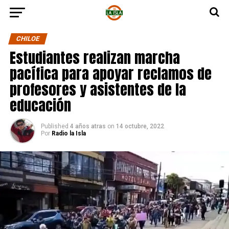
CHILOE
Estudiantes realizan marcha
pacífica para apoyar reclamos de
profesores y asistentes de la
educación
Published
4 años atras
on
14 octubre, 2022
Por
Radio la Isla