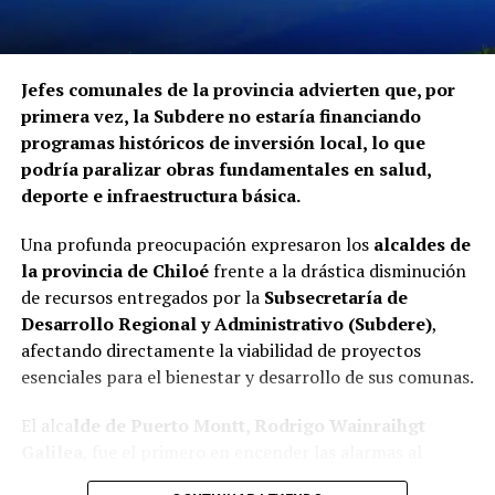
Jefes comunales de la provincia advierten que, por
primera vez, la Subdere no estaría financiando
programas históricos de inversión local, lo que
podría paralizar obras fundamentales en salud,
deporte e infraestructura básica.
Una profunda preocupación expresaron los
alcaldes de
la provincia de Chiloé
frente a la drástica disminución
de recursos entregados por la
Subsecretaría de
Desarrollo Regional y Administrativo (Subdere)
,
afectando directamente la viabilidad de proyectos
esenciales para el bienestar y desarrollo de sus comunas.
El alca
lde de Puerto Montt, Rodrigo Wainraihgt
Galilea
, fue el primero en encender las alarmas al
denunciar públicamente que la Subdere no cuenta con