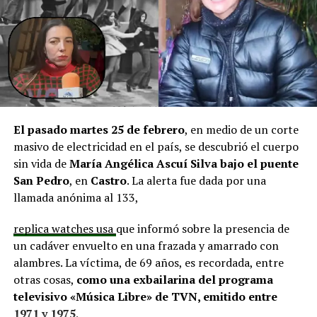
aprobadas que aún esperan financiamiento, como la
infraestructura del Club Deportivo Bernardo O’Higgins
y el cierre perimetral del Club Deportivo Aucar, obras
fundamentales para el desarrollo comunitario.
El alcalde de Quemchi, Javier Ugarte
, expresó una
situación similar, señalando que en su comuna tienen
proyectos elegibles tanto en PMU como en PMB, pero
El pasado martes 25 de febrero
, en medio de un corte
que hasta la fecha no han recibido respuesta clara sobre
masivo de electricidad en el país, se descubrió el cuerpo
si se entregarán los recursos.
“Preocupa esta situación,
sin vida de
María Angélica Ascuí Silva
bajo el puente
estos son proyectos que vienen trabajándose desde
San Pedro
, en
Castro
. La alerta fue dada por una
hace tiempo y que hoy están en riesgo por la falta de
llamada anónima al 133,
financiamiento”,
declaró.
replica watches usa
que informó sobre la presencia de
En la comuna de
Curaco de Vélez, la alcaldesa Javiera
un cadáver envuelto en una frazada y amarrado con
Yáñez
indicó que históricamente la Subdere ha apoyado
alambres. La víctima, de 69 años, es recordada, entre
a los municipios en diversos proyectos y que confía en
otras cosas,
como una exbailarina del programa
que durante el año se asignen nuevos recursos, aunque
televisivo «Música Libre» de TVN, emitido entre
reconoció una disminución evidente en comparación
1971 y 1975
.