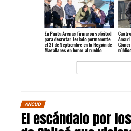
En Punta Arenas firmaron solicitud
Cuatro
para decretar feriado permanente
Ancud 
el 21 de Septiembre en la Región de
Gómez 
Magallanes en honor al pueblo
públic
Chilote
ANCUD
El escándalo por lo