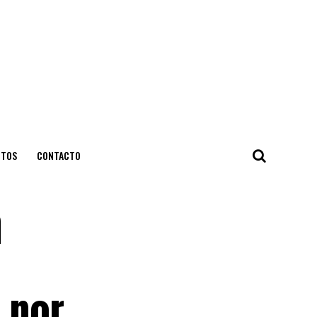
NTOS
CONTACTO
n
 por