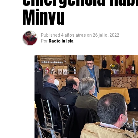
Minvu
Published
4 años atras
on
26 julio, 2022
Por
Radio la Isla