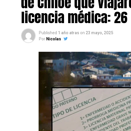
de Chiloé que viajar
licencia médica: 26
Published
1 año atras
on
23 mayo, 2025
Por
Nicolas