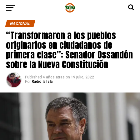
NACIONAL
“Transformaron a los pueblos
originarios en ciudadanos de
primera clase”: Senador Ossandón
sobre la Nueva Constitución
Published
4 años atras
on
19 julio, 2022
Por
Radio la Isla