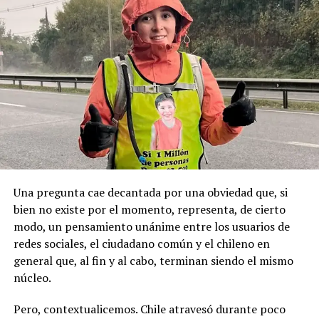
autoridad y mantenía vínculos con sectores políticos
permanente y se haga justicia con esta posesión
locales, principalmente de derecha.
geopolítica que es tan importante”.
Pese a la gravedad a la gravedad de los hechos, no se
Recordemos que el 21 de Septiembre de 1883 se produjo
registraron declaraciones públicas de su partido ni
la Toma de Posesión del Estrecho de Magallanes, donde
sanciones políticas posteriores.
el capitán Juan Guillermos y 23 tripulantes a bordo de la
Goleta de Guerra Ancud de la Armada tomaron posesión
de estas tierras patagónicas donde izaron la bandera
nacional declarando este territorio como parte de Chile.
Una pregunta cae decantada por una obviedad que, si
bien no existe por el momento, representa, de cierto
modo, un pensamiento unánime entre los usuarios de
redes sociales, el ciudadano común y el chileno en
general que, al fin y al cabo, terminan siendo el mismo
núcleo.
Pero, contextualicemos. Chile atravesó durante poco