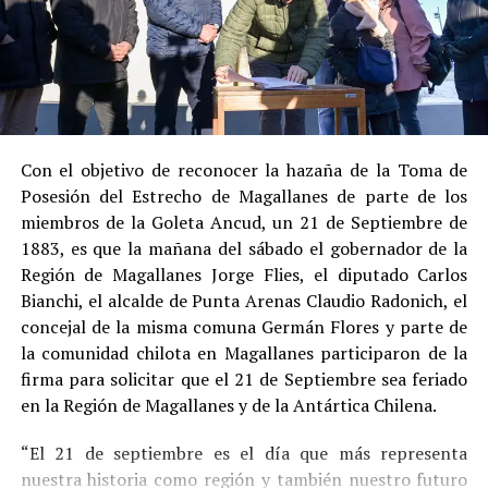
al admitir los hechos.
Su
conducta anterior irreprochable
, al no
registrar antecedentes penales previos.
Estas circunstancias jurídicas, sumadas al
procedimiento abreviado, redujeron la posibilidad de un
cumplimiento efectivo en recinto penitenciario.
Con el objetivo de reconocer la hazaña de la Toma de
Posesión del Estrecho de Magallanes de parte de los
Indemnización a la víctima y nueva investigación
miembros de la Goleta Ancud, un 21 de Septiembre de
por ocultamiento de bienes
1883, es que la mañana del sábado el gobernador de la
Región de Magallanes Jorge Flies, el diputado Carlos
En el ámbito civil, el
Juzgado de Letras de Castro
dictó
Bianchi, el alcalde de Punta Arenas Claudio Radonich, el
en
septiembre de 2023
una sentencia que obliga a
concejal de la misma comuna Germán Flores y parte de
Pedro Montecinos a
pagar una indemnización total de
la comunidad chilota en Magallanes participaron de la
$120 millones
por concepto de daño moral:
firma para solicitar que el 21 de Septiembre sea feriado
en la Región de Magallanes y de la Antártica Chilena.
$80 millones
a favor de la víctima.
“El 21 de septiembre es el día que más representa
$40 millones
a favor de su madre.
nuestra historia como región y también nuestro futuro