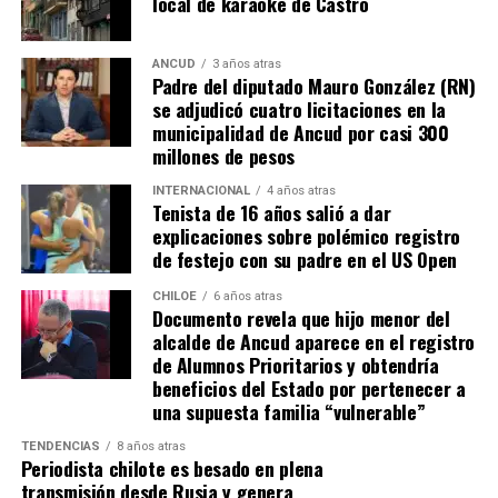
local de karaoke de Castro
que, a diferencia del conocido dicho, en este caso, todos
los caminos conducen a… La Moneda y, mientras se
espera ese gesto por parte de la madre del pequeño
ANCUD
3 años atras
Padre del diputado Mauro González (RN)
Tomás, los pasos siguen quemando los pies de Fernando
se adjudicó cuatro licitaciones en la
en pos de que cada kilómetro recorrido, signifique más
municipalidad de Ancud por casi 300
que una llegada a Santiago, un arribo a la cura de su hijo
millones de pesos
Dante.
INTERNACIONAL
4 años atras
Tenista de 16 años salió a dar
Actualmente, Gómez se encuentra en Santiago
explicaciones sobre polémico registro
realizando trámites y participando como invitada en
de festejo con su padre en el US Open
distintos medios de comunicación. Aunque aún no tiene
una fecha exacta para su viaje a Estados Unidos, donde
CHILOE
6 años atras
Documento revela que hijo menor del
se administra el medicamento, indicó que esperan
alcalde de Ancud aparece en el registro
realizarlo «a mediados de junio».
de Alumnos Prioritarios y obtendría
beneficios del Estado por pertenecer a
Cabe destacar que, pese a que se logró reunir el dinero y,
una supuesta familia “vulnerable”
por ende, la meta se cumplió, continúan circulando por
TENDENCIAS
8 años atras
redes sociales, eventos a beneficios de Tomás Ross.
Periodista chilote es besado en plena
transmisión desde Rusia y genera