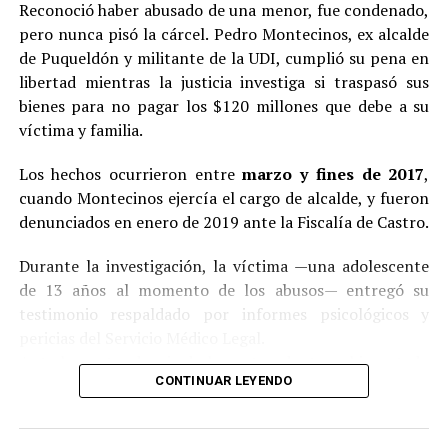
Reconoció haber abusado de una menor, fue condenado,
pero nunca pisó la cárcel. Pedro Montecinos, ex alcalde
de Puqueldón y militante de la UDI, cumplió su pena en
libertad mientras la justicia investiga si traspasó sus
bienes para no pagar los $120 millones que debe a su
víctima y familia.
Los hechos ocurrieron entre
marzo y fines de 2017
,
cuando Montecinos ejercía el cargo de alcalde, y fueron
denunciados en enero de 2019 ante la Fiscalía de Castro.
Durante la investigación, la víctima —una adolescente
de 13 años al momento de los abusos— entregó su
testimonio respaldado por informes psicológicos y
pericias del Servicio Médico Legal.
Ante la contundencia de los antecedentes, el imputado
CONTINUAR LEYENDO
aceptó los cargos
en un procedimiento abreviado,
reconociendo su responsabilidad en los hechos.