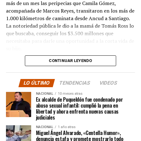
más de un mes las peripecias que Camila Gómez,
acompañada de Marcos Reyes, transitaron en los más de
1.000 kilómetros de caminata desde Ancud a Santiago.
La notoriedad pública le dio a la mamá de Tomás Ross lo
que buscaba, conseguir los $3.500 millones que
necesitaba para darle una oportunidad a la corta vida de
su hijo.
CONTINUAR LEYENDO
La solidaridad y empatía de los chilenos en cada paso
recorrido fue tanta que el objetivo no solo se alcanzó,
sino que se superó con creces. De hecho, el último
LO ÚLTIMO
TENDENCIAS
VIDEOS
cómputo dado a conocer reveló la suma total de
$3.689.545.200.
NACIONAL
10 meses atras
Ex alcalde de Puqueldón fue condenado por
abuso sexual infantil: cumplió la pena en
Según Camila Gómez, el excedente de casi $200
libertad y ahora enfrenta nuevas causas
millones sería destinado
para los costos médicos
judiciales
asociados al suministro del Elevidys «porque los 3.500
NACIONAL
1 año atras
millones
solo incluye el frasco del fármaco y no los
Miguel Ángel Alvarado, «Centella Humor»,
otros gastos relacionados con los tres meses del
denuncia estafa y promete mostrarlo todo