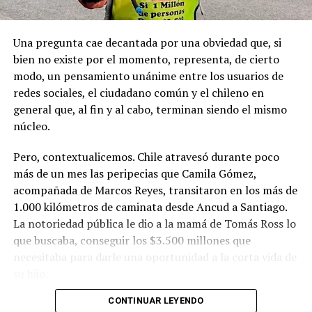
Una pregunta cae decantada por una obviedad que, si
bien no existe por el momento, representa, de cierto
modo, un pensamiento unánime entre los usuarios de
redes sociales, el ciudadano común y el chileno en
general que, al fin y al cabo, terminan siendo el mismo
núcleo.
Pero, contextualicemos. Chile atravesó durante poco
más de un mes las peripecias que Camila Gómez,
acompañada de Marcos Reyes, transitaron en los más de
1.000 kilómetros de caminata desde Ancud a Santiago.
La notoriedad pública le dio a la mamá de Tomás Ross lo
que buscaba, conseguir los $3.500 millones que
necesitaba para darle una oportunidad a la corta vida de
su hijo.
CONTINUAR LEYENDO
La solidaridad y empatía de los chilenos en cada paso