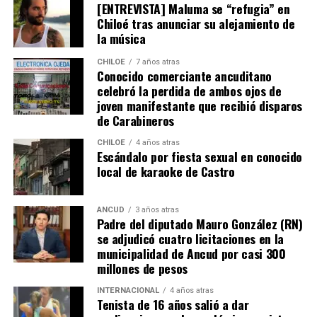
[ENTREVISTA] Maluma se “refugia” en
emprendió una caminata de Arica a Santiago para
Chiloé tras anunciar su alejamiento de
conseguir tal fin. Entonces, ¿quién mejor que Camila
la música
Gómez para ponerse en el lugar de quien comparte su
misma realidad, el Duchenne, salvando las “pequeñas
CHILOE
7 años atras
Conocido comerciante ancuditano
grandes” diferencias?
celebró la perdida de ambos ojos de
joven manifestante que recibió disparos
Voces al unísono se escuchan y se repiten en redes
de Carabineros
sociales, el pedido de donar ese excedente al Dante Jara
resuena desde todo Chiloé, cuna del apoyo recibido por
CHILOE
4 años atras
Escándalo por fiesta sexual en conocido
parte de Camila Gómez, hasta nuestro lejano norte. Es
local de karaoke de Castro
que, a diferencia del conocido dicho, en este caso, todos
los caminos conducen a… La Moneda y, mientras se
espera ese gesto por parte de la madre del pequeño
ANCUD
3 años atras
Padre del diputado Mauro González (RN)
Tomás, los pasos siguen quemando los pies de Fernando
se adjudicó cuatro licitaciones en la
en pos de que cada kilómetro recorrido, signifique más
municipalidad de Ancud por casi 300
que una llegada a Santiago, un arribo a la cura de su hijo
millones de pesos
Dante.
INTERNACIONAL
4 años atras
Tenista de 16 años salió a dar
Actualmente, Gómez se encuentra en Santiago