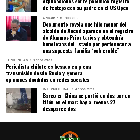
explicaciones sobre polémico registro
realizando trámites y participando como invitada en
de festejo con su padre en el US Open
distintos medios de comunicación. Aunque aún no tiene
una fecha exacta para su viaje a Estados Unidos, donde
CHILOE
6 años atras
Documento revela que hijo menor del
se administra el medicamento, indicó que esperan
alcalde de Ancud aparece en el registro
realizarlo «a mediados de junio».
de Alumnos Prioritarios y obtendría
beneficios del Estado por pertenecer a
Cabe destacar que, pese a que se logró reunir el dinero y,
una supuesta familia “vulnerable”
por ende, la meta se cumplió, continúan circulando por
TENDENCIAS
8 años atras
redes sociales, eventos a beneficios de Tomás Ross.
Periodista chilote es besado en plena
transmisión desde Rusia y genera
¿Como ayudar?
opiniones divididas en redes sociales
Instagram, Dante_contra_duchenne
INTERNACIONAL
4 años atras
Fernando Jara (padre)
Barco en China se partió en dos por un
19.968.680-1
tifón en el mar: hay al menos 27
Banco Falabella, cuenta corriente
desaparecidos
11510154944
fernandokine1998@gmail.com