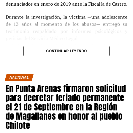
denunciados en enero de 2019 ante la Fiscalía de Castro.
Durante la investigación, la víctima —una adolescente
de 13 años al momento de los abusos— entregó su
testimonio respaldado por informes psicológicos y
pericias del Servicio Médico Legal.
Ante la contundencia de los antecedentes, el imputado
CONTINUAR LEYENDO
aceptó los cargos
en un procedimiento abreviado,
reconociendo su responsabilidad en los hechos.
La condena y el cumplimiento en libertad
NACIONAL
En Punta Arenas firmaron solicitud
El
Juzgado de Garantía de Castro
dictó sentencia en
noviembre de 2021
, condenando a Pedro Montecinos a
para decretar feriado permanente
tres años y un día de presidio menor en su grado
el 21 de Septiembre en la Región
máximo
, más las accesorias legales de inhabilitación
de Magallanes en honor al pueblo
para cargos públicos y prohibición de acercarse a la
víctima.
Chilote