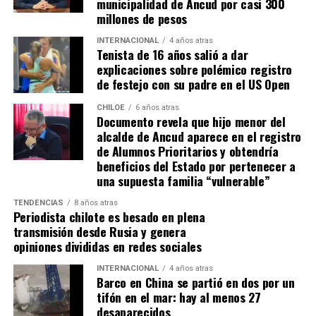
municipalidad de Ancud por casi 300
que una llegada a Santiago, un arribo a la cura de su hijo
millones de pesos
Dante.
INTERNACIONAL
4 años atras
Tenista de 16 años salió a dar
Actualmente, Gómez se encuentra en Santiago
explicaciones sobre polémico registro
realizando trámites y participando como invitada en
de festejo con su padre en el US Open
distintos medios de comunicación. Aunque aún no tiene
una fecha exacta para su viaje a Estados Unidos, donde
CHILOE
6 años atras
Documento revela que hijo menor del
se administra el medicamento, indicó que esperan
alcalde de Ancud aparece en el registro
realizarlo «a mediados de junio».
de Alumnos Prioritarios y obtendría
beneficios del Estado por pertenecer a
Cabe destacar que, pese a que se logró reunir el dinero y,
una supuesta familia “vulnerable”
por ende, la meta se cumplió, continúan circulando por
TENDENCIAS
8 años atras
redes sociales, eventos a beneficios de Tomás Ross.
Periodista chilote es besado en plena
transmisión desde Rusia y genera
¿Como ayudar?
opiniones divididas en redes sociales
Instagram, Dante_contra_duchenne
INTERNACIONAL
4 años atras
Fernando Jara (padre)
Barco en China se partió en dos por un
19.968.680-1
tifón en el mar: hay al menos 27
Banco Falabella, cuenta corriente
desaparecidos