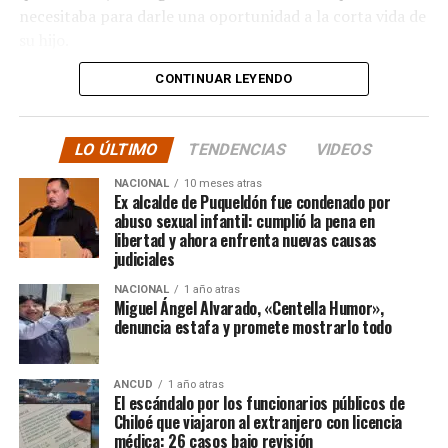
necesitaba para darle una oportunidad a la corta vida de
su hijo.
CONTINUAR LEYENDO
La solidaridad y empatía de los chilenos en cada paso
recorrido fue tanta que el objetivo no solo se alcanzó,
sino que se superó con creces. De hecho, el último
LO ÚLTIMO
TENDENCIAS
VIDEOS
cómputo dado a conocer reveló la suma total de
$3.689.545.200.
NACIONAL
10 meses atras
Ex alcalde de Puqueldón fue condenado por
abuso sexual infantil: cumplió la pena en
Según Camila Gómez, el excedente de casi $200
libertad y ahora enfrenta nuevas causas
millones sería destinado
para los costos médicos
judiciales
asociados al suministro del Elevidys «porque los 3.500
NACIONAL
1 año atras
millones
solo incluye el frasco del fármaco y no los
Miguel Ángel Alvarado, «Centella Humor»,
otros gastos relacionados con los tres meses del
denuncia estafa y promete mostrarlo todo
tratamiento
«, indicó a Meganonoticias.cl
Pero, volviendo al principio, damos curso a una solicitud
ANCUD
1 año atras
El escándalo por los funcionarios públicos de
imposible de especificar con exactitud pero que un
Chiloé que viajaron al extranjero con licencia
simple chequeo de los ánimos de la gente, se puede ver
médica: 26 casos bajo revisión