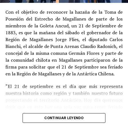
procedimiento abreviado, redujeron la posibilidad de un
cumplimiento efectivo en recinto penitenciario.
Con el objetivo de reconocer la hazaña de la Toma de
Posesión del Estrecho de Magallanes de parte de los
Indemnización a la víctima y nueva investigación
miembros de la Goleta Ancud, un 21 de Septiembre de
por ocultamiento de bienes
1883, es que la mañana del sábado el gobernador de la
Región de Magallanes Jorge Flies, el diputado Carlos
En el ámbito civil, el
Juzgado de Letras de Castro
dictó
Bianchi, el alcalde de Punta Arenas Claudio Radonich, el
en
septiembre de 2023
una sentencia que obliga a
concejal de la misma comuna Germán Flores y parte de
Pedro Montecinos a
pagar una indemnización total de
la comunidad chilota en Magallanes participaron de la
$120 millones
por concepto de daño moral:
firma para solicitar que el 21 de Septiembre sea feriado
en la Región de Magallanes y de la Antártica Chilena.
$80 millones
a favor de la víctima.
“El 21 de septiembre es el día que más representa
$40 millones
a favor de su madre.
nuestra historia como región y también nuestro futuro
Sin embargo, la Fiscalía abrió una nueva línea
proyectando el territorio Antártico. Hoy día queremos
investigativa luego de que se detectaran presuntas
decir que en esto hay una sola voz para tener feriado
maniobras para
eludir el pago de la indemnización
,
este día por los primeros chilotes que llegaron en la
mediante la
transferencia de bienes
antes de la
CONTINUAR LEYENDO
Goleta Ancud y por los que han hecho a Magallanes lo
ejecución del fallo.
que es hoy” destacó Flies.