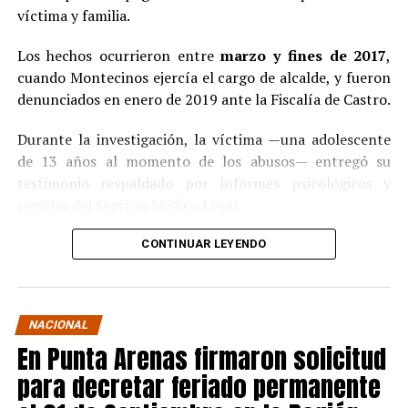
víctima y familia.
Los hechos ocurrieron entre
marzo y fines de 2017
,
cuando Montecinos ejercía el cargo de alcalde, y fueron
denunciados en enero de 2019 ante la Fiscalía de Castro.
Durante la investigación, la víctima —una adolescente
de 13 años al momento de los abusos— entregó su
testimonio respaldado por informes psicológicos y
pericias del Servicio Médico Legal.
Ante la contundencia de los antecedentes, el imputado
CONTINUAR LEYENDO
aceptó los cargos
en un procedimiento abreviado,
reconociendo su responsabilidad en los hechos.
La condena y el cumplimiento en libertad
NACIONAL
En Punta Arenas firmaron solicitud
El
Juzgado de Garantía de Castro
dictó sentencia en
noviembre de 2021
, condenando a Pedro Montecinos a
para decretar feriado permanente
tres años y un día de presidio menor en su grado