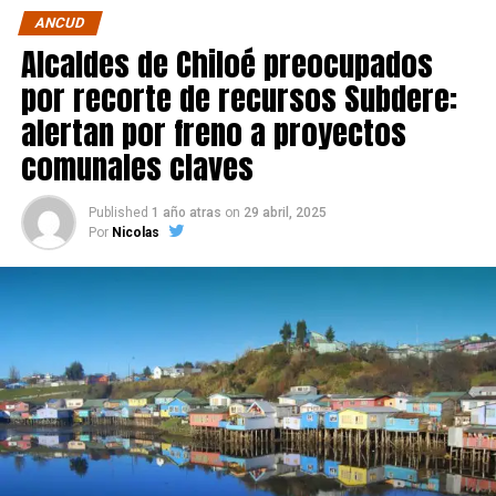
ANCUD
Alcaldes de Chiloé preocupados
por recorte de recursos Subdere:
alertan por freno a proyectos
comunales claves
Published
1 año atras
on
29 abril, 2025
Por
Nicolas