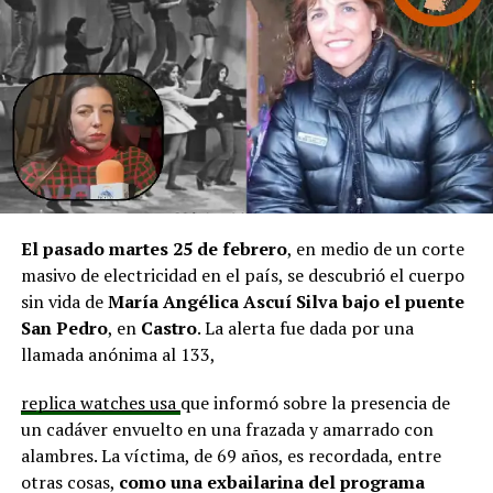
en línea con una disminución de los montos disponibles,
agregando que en su comuna tienen iniciativas
aprobadas que aún esperan financiamiento, como la
infraestructura del Club Deportivo Bernardo O’Higgins
y el cierre perimetral del Club Deportivo Aucar, obras
fundamentales para el desarrollo comunitario.
El alcalde de Quemchi, Javier Ugarte
, expresó una
situación similar, señalando que en su comuna tienen
proyectos elegibles tanto en PMU como en PMB, pero
El pasado martes 25 de febrero
, en medio de un corte
que hasta la fecha no han recibido respuesta clara sobre
masivo de electricidad en el país, se descubrió el cuerpo
si se entregarán los recursos.
“Preocupa esta situación,
sin vida de
María Angélica Ascuí Silva
bajo el puente
estos son proyectos que vienen trabajándose desde
San Pedro
, en
Castro
. La alerta fue dada por una
hace tiempo y que hoy están en riesgo por la falta de
llamada anónima al 133,
financiamiento”,
declaró.
replica watches usa
que informó sobre la presencia de
En la comuna de
Curaco de Vélez, la alcaldesa Javiera
un cadáver envuelto en una frazada y amarrado con
Yáñez
indicó que históricamente la Subdere ha apoyado
alambres. La víctima, de 69 años, es recordada, entre
a los municipios en diversos proyectos y que confía en
otras cosas,
como una exbailarina del programa