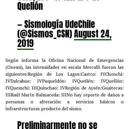
Quellón
— Sismología UdeChile
(@Sismos_CSN)
August 24,
2019
Según informa la Oficina Nacional de Emergencias
(Onemi), las intensidades en escala Mercalli fueron las
siguientes:Región de Los Lagos:Castro: IVChonchi:
IVDalcahue: IVPuqueldón: IVQueilén: IVQuellón:
IVQuemchi: IIIQuinchao: IVRegión de Aysén:Guaitecas:
IIIRaúl Marí­n Balmaceda: IIINo hay reporte de daños a
personas o alteración a servicios básicos o
infraestructuras producto del sismo.
Preliminarmente no se