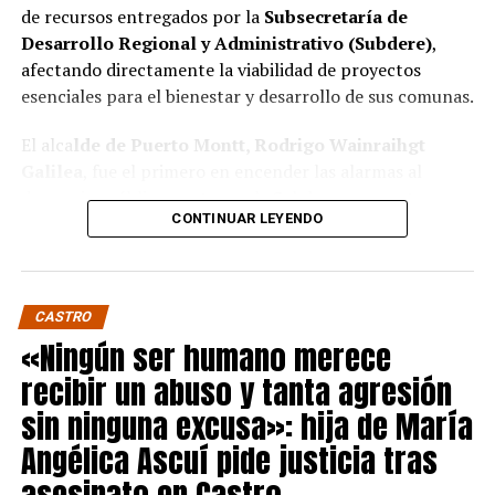
de recursos entregados por la
Subsecretaría de
Desarrollo Regional y Administrativo (Subdere)
,
afectando directamente la viabilidad de proyectos
esenciales para el bienestar y desarrollo de sus comunas.
El alca
lde de Puerto Montt, Rodrigo Wainraihgt
Galilea
, fue el primero en encender las alarmas al
denunciar públicamente que la Subdere no cuenta con
CONTINUAR LEYENDO
fondos para financiar iniciativas del Programa de
Mejoramiento Urbano (PMU) ni del Programa de
Mejoramiento de Barrios (PMB), a pesar de que muchas
ya estaban declaradas elegibles.
“Por primera vez en la
CASTRO
historia, la Subdere no tiene recursos para estos
«Ningún ser humano merece
programas fundamentales”,
afirmó el edil de la capital
recibir un abuso y tanta agresión
regional de Los Lagos.
sin ninguna excusa»: hija de María
Sus pares de Chiloé respaldaron sus declaraciones,
Angélica Ascuí pide justicia tras
manifestando su inquietud por el impacto que esta
asesinato en Castro
situación tendrá en sus comunas.
El alcalde de