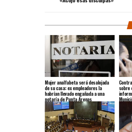
Mujer analfabeta será desalojada
Contra
de su casa: ex empleadores la
sobre 
habrían llevado engañada a una
inform
notaría de Punta Arenas
Munici