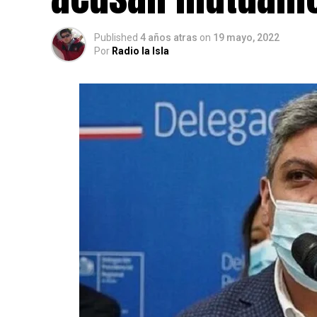
Published
4 años atras
on
19 mayo, 2022
Por
Radio la Isla