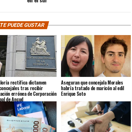
TE PUEDE GUSTAR
loría rectifica dictamen
Aseguran que concejala Morales
concejales tras recibir
habría tratado de maricón al edil
ación errónea de Corporación
Enrique Soto
pal de Ancud