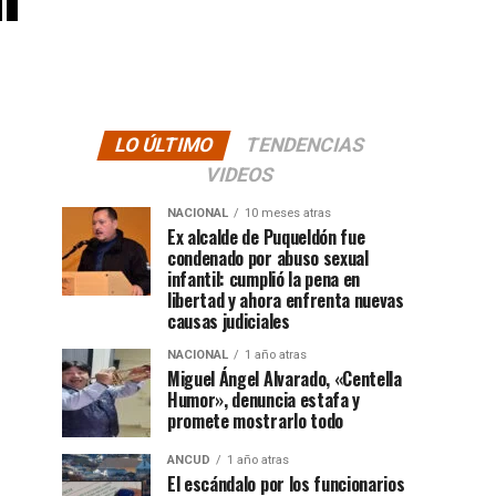
LO ÚLTIMO
TENDENCIAS
VIDEOS
NACIONAL
10 meses atras
Ex alcalde de Puqueldón fue
condenado por abuso sexual
infantil: cumplió la pena en
libertad y ahora enfrenta nuevas
causas judiciales
NACIONAL
1 año atras
Miguel Ángel Alvarado, «Centella
Humor», denuncia estafa y
promete mostrarlo todo
ANCUD
1 año atras
El escándalo por los funcionarios