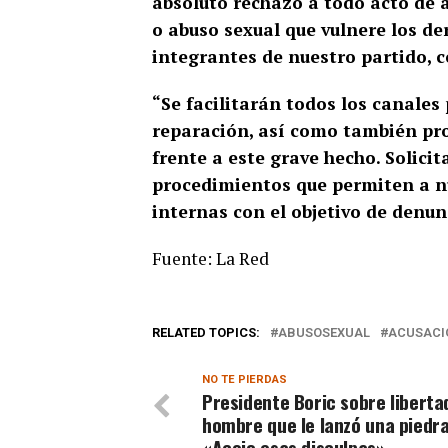
absoluto rechazo a todo acto de a
o abuso sexual que vulnere los der
integrantes de nuestro partido, 
“Se facilitarán todos los canales
reparación, así como también pro
frente a este grave hecho. Solicit
procedimientos que permiten a nu
internas con el objetivo de denunc
Fuente: La Red
RELATED TOPICS:
ABUSOSEXUAL
ACUSACI
NO TE PIERDAS
Presidente Boric sobre liberta
hombre que le lanzó una piedra
«Acojo esas disculpas»