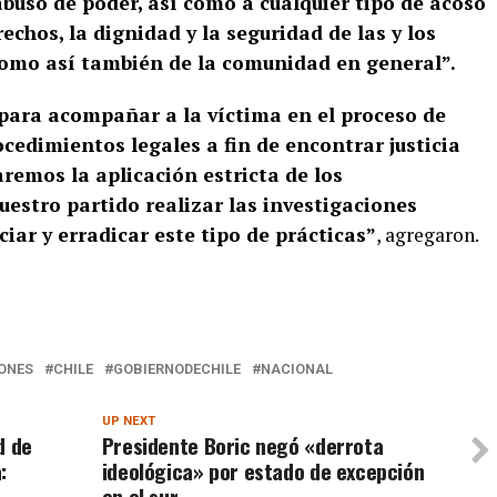
buso de poder, así como a cualquier tipo de acoso
echos, la dignidad y la seguridad de las y los
como así también de la comunidad en general”.
 para acompañar a la víctima en el proceso de
cedimientos legales a fin de encontrar justicia
aremos la aplicación estricta de los
estro partido realizar las investigaciones
iar y erradicar este tipo de prácticas”
, agregaron.
ONES
CHILE
GOBIERNODECHILE
NACIONAL
UP NEXT
d de
Presidente Boric negó «derrota
:
ideológica» por estado de excepción
en el sur