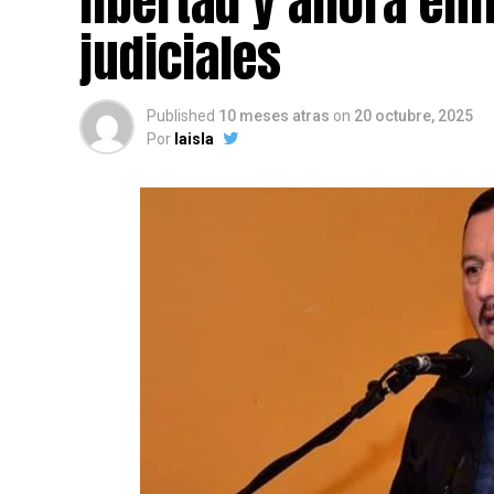
libertad y ahora en
judiciales
Published
10 meses atras
on
20 octubre, 2025
Por
laisla