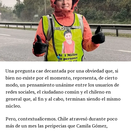
geopolítica que es tan importante”.
Pese a la gravedad a la gravedad de los hechos, no se
Recordemos que el 21 de Septiembre de 1883 se produjo
registraron declaraciones públicas de su partido ni
la Toma de Posesión del Estrecho de Magallanes, donde
sanciones políticas posteriores.
el capitán Juan Guillermos y 23 tripulantes a bordo de la
Goleta de Guerra Ancud de la Armada tomaron posesión
de estas tierras patagónicas donde izaron la bandera
nacional declarando este territorio como parte de Chile.
Una pregunta cae decantada por una obviedad que, si
bien no existe por el momento, representa, de cierto
modo, un pensamiento unánime entre los usuarios de
redes sociales, el ciudadano común y el chileno en
general que, al fin y al cabo, terminan siendo el mismo
núcleo.
Pero, contextualicemos. Chile atravesó durante poco
más de un mes las peripecias que Camila Gómez,