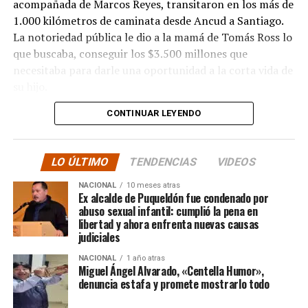
acompañada de Marcos Reyes, transitaron en los más de
1.000 kilómetros de caminata desde Ancud a Santiago.
La notoriedad pública le dio a la mamá de Tomás Ross lo
que buscaba, conseguir los $3.500 millones que
necesitaba para darle una oportunidad a la corta vida de
su hijo.
CONTINUAR LEYENDO
La solidaridad y empatía de los chilenos en cada paso
recorrido fue tanta que el objetivo no solo se alcanzó,
sino que se superó con creces. De hecho, el último
LO ÚLTIMO
TENDENCIAS
VIDEOS
cómputo dado a conocer reveló la suma total de
$3.689.545.200.
NACIONAL
10 meses atras
Ex alcalde de Puqueldón fue condenado por
abuso sexual infantil: cumplió la pena en
Según Camila Gómez, el excedente de casi $200
libertad y ahora enfrenta nuevas causas
millones sería destinado
para los costos médicos
judiciales
asociados al suministro del Elevidys «porque los 3.500
NACIONAL
1 año atras
millones
solo incluye el frasco del fármaco y no los
Miguel Ángel Alvarado, «Centella Humor»,
otros gastos relacionados con los tres meses del
denuncia estafa y promete mostrarlo todo
tratamiento
«, indicó a Meganonoticias.cl