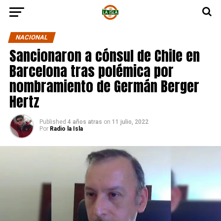
NACIONAL
Sancionaron a cónsul de Chile en
Barcelona tras polémica por
nombramiento de Germán Berger
Hertz
Published
4 años atras
on
11 julio, 2022
Por
Radio la Isla