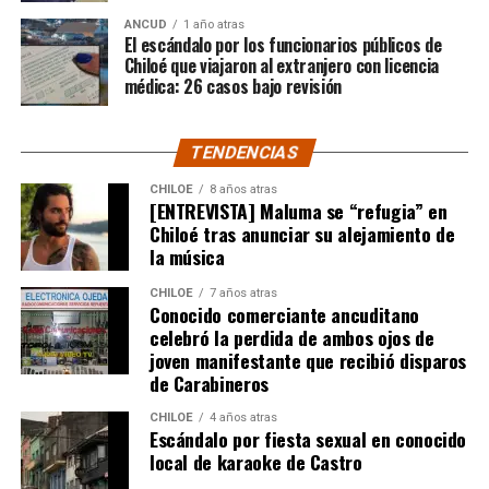
Pero, volviendo al principio, damos curso a una solicitud
ANCUD
1 año atras
El escándalo por los funcionarios públicos de
imposible de especificar con exactitud pero que un
Chiloé que viajaron al extranjero con licencia
simple chequeo de los ánimos de la gente, se puede ver
médica: 26 casos bajo revisión
como un anhelo mayúsculo el hecho de que esos casi
$200 millones sean destinados para Dante Jara, el
TENDENCIAS
pequeño de año y medio cuyo padecimiento es el mismo
de Tomás Ross y, por si fuera poco, su padre, Fernando,
CHILOE
8 años atras
[ENTREVISTA] Maluma se “refugia” en
emprendió una caminata de Arica a Santiago para
Chiloé tras anunciar su alejamiento de
conseguir tal fin. Entonces, ¿quién mejor que Camila
la música
Gómez para ponerse en el lugar de quien comparte su
misma realidad, el Duchenne, salvando las “pequeñas
CHILOE
7 años atras
Conocido comerciante ancuditano
grandes” diferencias?
celebró la perdida de ambos ojos de
joven manifestante que recibió disparos
Voces al unísono se escuchan y se repiten en redes
de Carabineros
sociales, el pedido de donar ese excedente al Dante Jara
resuena desde todo Chiloé, cuna del apoyo recibido por
CHILOE
4 años atras
Escándalo por fiesta sexual en conocido
parte de Camila Gómez, hasta nuestro lejano norte. Es
local de karaoke de Castro
que, a diferencia del conocido dicho, en este caso, todos