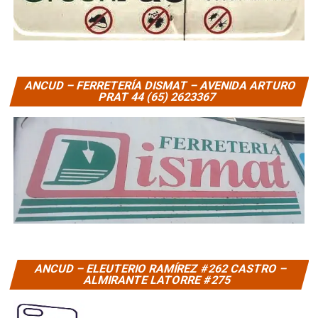
ANCUD – FERRETERÍA DISMAT – AVENIDA ARTURO
PRAT 44 (65) 2623367
ANCUD – ELEUTERIO RAMÍREZ #262 CASTRO –
ALMIRANTE LATORRE #275