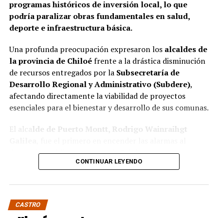
programas históricos de inversión local, lo que
podría paralizar obras fundamentales en salud,
deporte e infraestructura básica.
Una profunda preocupación expresaron los
alcaldes de
la provincia de Chiloé
frente a la drástica disminución
de recursos entregados por la
Subsecretaría de
Desarrollo Regional y Administrativo (Subdere)
,
afectando directamente la viabilidad de proyectos
esenciales para el bienestar y desarrollo de sus comunas.
El alca
lde de Puerto Montt, Rodrigo Wainraihgt
Galilea
, fue el primero en encender las alarmas al
denunciar públicamente que la Subdere no cuenta con
CONTINUAR LEYENDO
fondos para financiar iniciativas del Programa de
Mejoramiento Urbano (PMU) ni del Programa de
Mejoramiento de Barrios (PMB), a pesar de que muchas
ya estaban declaradas elegibles.
“Por primera vez en la
CASTRO
historia, la Subdere no tiene recursos para estos