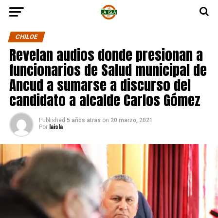
CHILOE
Revelan audios donde presionan a
funcionarios de Salud municipal de
Ancud a sumarse a discurso del
candidato a alcalde Carlos Gómez
Published
5 años atras
on
20 marzo, 2021
Por
laisla