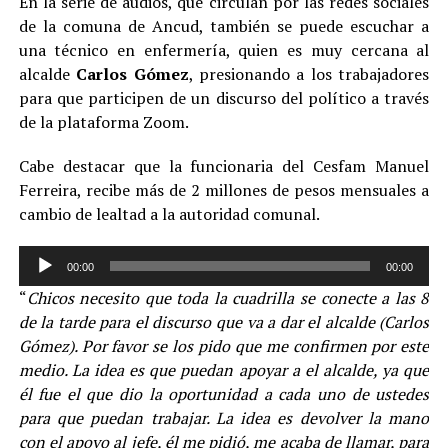
En la serie de audios, que circulan por las redes sociales
de la comuna de Ancud, también se puede escuchar a
una técnico en enfermería, quien es muy cercana al
alcalde
Carlos Gómez
, presionando a los trabajadores
para que participen de un discurso del político a través
de la plataforma Zoom.
Cabe destacar que la funcionaria del Cesfam Manuel
Ferreira, recibe más de 2 millones de pesos mensuales a
cambio de lealtad a la autoridad comunal.
Reproductor
00:00
00:00
de
“
Chicos necesito que toda la cuadrilla se conecte a las 8
audio
de la tarde para el discurso que va a dar el alcalde (Carlos
Gómez). Por favor se los pido que me confirmen por este
medio. La idea es que puedan apoyar a el alcalde, ya que
él fue el que dio la oportunidad a cada uno de ustedes
para que puedan trabajar. La idea es devolver la mano
con el apoyo al jefe, él me pidió, me acaba de llamar, para