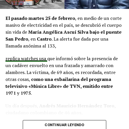
El alcalde de Quemchi, Javier Ugarte
, expresó una
situación similar, señalando que en su comuna tienen
proyectos elegibles tanto en PMU como en PMB, pero
El pasado martes 25 de febrero
, en medio de un corte
que hasta la fecha no han recibido respuesta clara sobre
masivo de electricidad en el país, se descubrió el cuerpo
si se entregarán los recursos.
“Preocupa esta situación,
sin vida de
María Angélica Ascuí Silva
bajo el puente
estos son proyectos que vienen trabajándose desde
San Pedro
, en
Castro
. La alerta fue dada por una
hace tiempo y que hoy están en riesgo por la falta de
llamada anónima al 133,
financiamiento”,
declaró.
replica watches usa
que informó sobre la presencia de
En la comuna de
Curaco de Vélez, la alcaldesa Javiera
un cadáver envuelto en una frazada y amarrado con
Yáñez
indicó que históricamente la Subdere ha apoyado
alambres. La víctima, de 69 años, es recordada, entre
a los municipios en diversos proyectos y que confía en
otras cosas,
como una exbailarina del programa
que durante el año se asignen nuevos recursos, aunque
televisivo «Música Libre» de TVN, emitido entre
reconoció una disminución evidente en comparación
1971 y 1975
.
con ejercicios anteriores. Señaló que su administración
ha presentado iniciativas por más de 200 millones de
Un día después,
Andrés Mauricio Hernández Toro,
pesos en distintas líneas de financiamiento, y que, pese
ciudadano colombiano de 46 años
,
a los esfuerzos, los fondos aún no han llegado,
panerai copy
se entregó voluntariamente a la Segunda
generando preocupación en su equipo municipal.
CONTINUAR LEYENDO