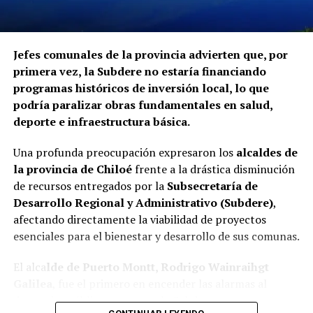
Jefes comunales de la provincia advierten que, por
primera vez, la Subdere no estaría financiando
programas históricos de inversión local, lo que
podría paralizar obras fundamentales en salud,
deporte e infraestructura básica.
Una profunda preocupación expresaron los
alcaldes de
la provincia de Chiloé
frente a la drástica disminución
de recursos entregados por la
Subsecretaría de
Desarrollo Regional y Administrativo (Subdere)
,
afectando directamente la viabilidad de proyectos
esenciales para el bienestar y desarrollo de sus comunas.
El alca
lde de Puerto Montt, Rodrigo Wainraihgt
Galilea
, fue el primero en encender las alarmas al
denunciar públicamente que la Subdere no cuenta con