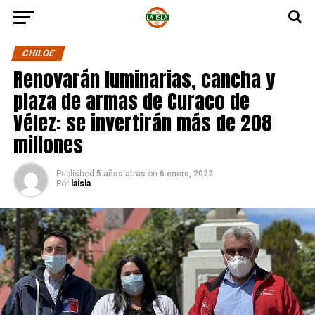
CHILOE
Renovarán luminarias, cancha y
plaza de armas de Curaco de
Vélez: se invertirán más de 208
millones
Published
5 años atras
on
6 enero, 2022
Por
laisla