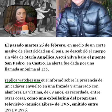
aprobadas que aún esperan financiamiento, como la
infraestructura del Club Deportivo Bernardo O’Higgins
y el cierre perimetral del Club Deportivo Aucar, obras
fundamentales para el desarrollo comunitario.
El alcalde de Quemchi, Javier Ugarte
, expresó una
situación similar, señalando que en su comuna tienen
proyectos elegibles tanto en PMU como en PMB, pero
El pasado martes 25 de febrero
, en medio de un corte
que hasta la fecha no han recibido respuesta clara sobre
masivo de electricidad en el país, se descubrió el cuerpo
si se entregarán los recursos.
“Preocupa esta situación,
sin vida de
María Angélica Ascuí Silva
bajo el puente
estos son proyectos que vienen trabajándose desde
San Pedro
, en
Castro
. La alerta fue dada por una
hace tiempo y que hoy están en riesgo por la falta de
llamada anónima al 133,
financiamiento”,
declaró.
replica watches usa
que informó sobre la presencia de
En la comuna de
Curaco de Vélez, la alcaldesa Javiera
un cadáver envuelto en una frazada y amarrado con
Yáñez
indicó que históricamente la Subdere ha apoyado
alambres. La víctima, de 69 años, es recordada, entre
a los municipios en diversos proyectos y que confía en
otras cosas,
como una exbailarina del programa
que durante el año se asignen nuevos recursos, aunque
televisivo «Música Libre» de TVN, emitido entre
reconoció una disminución evidente en comparación
1971 y 1975
.