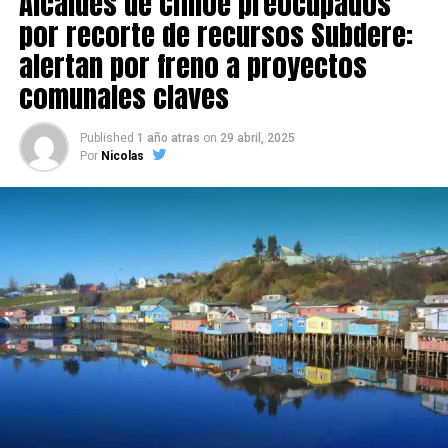
Alcaldes de Chiloé preocupados
por recorte de recursos Subdere:
alertan por freno a proyectos
comunales claves
Published
1 año atras
on
29 abril, 2025
Por
Nicolas