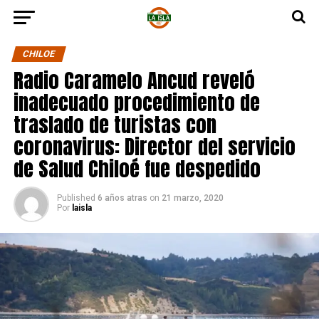
CHILOE
Radio Caramelo Ancud reveló
inadecuado procedimiento de
traslado de turistas con
coronavirus: Director del servicio
de Salud Chiloé fue despedido
Published
6 años atras
on
21 marzo, 2020
Por
laisla