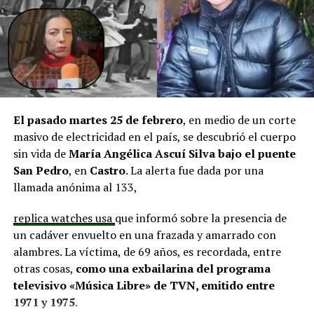
aprobadas que aún esperan financiamiento, como la
infraestructura del Club Deportivo Bernardo O’Higgins
y el cierre perimetral del Club Deportivo Aucar, obras
fundamentales para el desarrollo comunitario.
El alcalde de Quemchi, Javier Ugarte
, expresó una
situación similar, señalando que en su comuna tienen
proyectos elegibles tanto en PMU como en PMB, pero
El pasado martes 25 de febrero
, en medio de un corte
que hasta la fecha no han recibido respuesta clara sobre
masivo de electricidad en el país, se descubrió el cuerpo
si se entregarán los recursos.
“Preocupa esta situación,
sin vida de
María Angélica Ascuí Silva
bajo el puente
estos son proyectos que vienen trabajándose desde
San Pedro
, en
Castro
. La alerta fue dada por una
hace tiempo y que hoy están en riesgo por la falta de
llamada anónima al 133,
financiamiento”,
declaró.
replica watches usa
que informó sobre la presencia de
En la comuna de
Curaco de Vélez, la alcaldesa Javiera
un cadáver envuelto en una frazada y amarrado con
Yáñez
indicó que históricamente la Subdere ha apoyado
alambres. La víctima, de 69 años, es recordada, entre
a los municipios en diversos proyectos y que confía en
otras cosas,
como una exbailarina del programa
que durante el año se asignen nuevos recursos, aunque
televisivo «Música Libre» de TVN, emitido entre
reconoció una disminución evidente en comparación
1971 y 1975
.