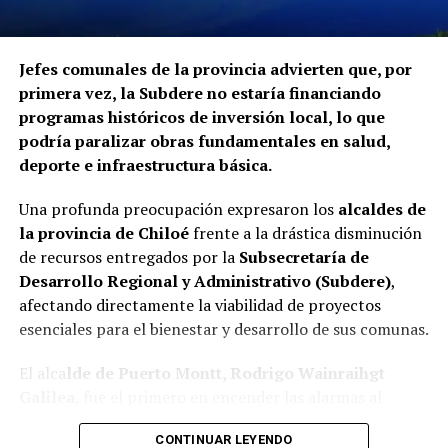
Jefes comunales de la provincia advierten que, por
primera vez, la Subdere no estaría financiando
programas históricos de inversión local, lo que
podría paralizar obras fundamentales en salud,
deporte e infraestructura básica.
Una profunda preocupación expresaron los
alcaldes de
la provincia de Chiloé
frente a la drástica disminución
de recursos entregados por la
Subsecretaría de
Desarrollo Regional y Administrativo (Subdere)
,
afectando directamente la viabilidad de proyectos
esenciales para el bienestar y desarrollo de sus comunas.
El alca
lde de Puerto Montt, Rodrigo Wainraihgt
Galilea
, fue el primero en encender las alarmas al
denunciar públicamente que la Subdere no cuenta con
CONTINUAR LEYENDO
fondos para financiar iniciativas del Programa de