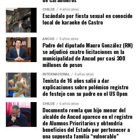
también tendrán que responder con algunos requisitos
como por ejemplo tener un periodo de ocupación de la
CHILOE
4 años atras
Escándalo por fiesta sexual en conocido
propiedad por más de 5 años.
local de karaoke de Castro
“Efectivamente al interpretar el dictamen de
Contraloría, si bien es cierto, permite nuevamente
ANCUD
3 años atras
Padre del diputado Mauro González (RN)
sanear sitios, sobre la propiedad particular en el
se adjudicó cuatro licitaciones en la
sector rural específicamente, viene con algunas
municipalidad de Ancud por casi 300
precisiones y van a ser más rigurosos en la
millones de pesos
ocupación material, es decir, la persona que quiera
sanear tiene que tener un inmueble construido
INTERNACIONAL
4 años atras
Tenista de 16 años salió a dar
sobre el sitio, tiene que estar cerrado, tiene que
explicaciones sobre polémico registro
estar conectado idealmente a los servicios básicos,
de festejo con su padre en el US Open
idealmente a agua potable, luz eléctrica y tener
dominio de ocupación material por más de 5 años,
CHILOE
6 años atras
Documento revela que hijo menor del
como lo dice la Ley”,
recalcó el consejero de la
alcalde de Ancud aparece en el registro
provincia de Chiloé.
de Alumnos Prioritarios y obtendría
beneficios del Estado por pertenecer a
Cabe recordar que el consejero Francisco Cárcamo había
una supuesta familia “vulnerable”