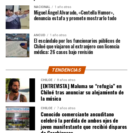
Santiago y que estaba afectando a la gente de
NACIONAL
1 año atras
nuestra provincia. Afortunadamente un nuevo
Miguel Ángel Alvarado, «Centella Humor»,
dictamen de Contraloría General de la República
denuncia estafa y promete mostrarlo todo
deja sin efecto esa resolución y va a permitir
nuevamente que todas las carpetas de saneamiento
ANCUD
1 año atras
de títulos de dominios sobre la propiedad particular,
El escándalo por los funcionarios públicos de
vuelvan a seguir su tramitación y puedan obtener su
Chiloé que viajaron al extranjero con licencia
título de dominio”,
médica: 26 casos bajo revisión
expresó el Consejero Cárcamo.
Recordó que, en un caso puntual, un vecino de la
TENDENCIAS
comuna de Castro, que tenía un expediente que cumplía
con todos los antecedentes técnicos, administrativos y
CHILOE
8 años atras
[ENTREVISTA] Maluma se “refugia” en
jurídicos, solo le faltaba la inscripción en el Conservador
Chiloé tras anunciar su alejamiento de
de Bienes Raíces, pero su tramitación fue rechazada.
la música
El Consejero Francisco Cárcamo insistió que el nuevo
CHILOE
7 años atras
dictamen de Contraloría es una buena noticia para
Conocido comerciante ancuditano
celebró la perdida de ambos ojos de
muchas familias que desde hace un tiempo venían
joven manifestante que recibió disparos
tramitando la regularización de sus sitios, aunque ahora
de Carabineros