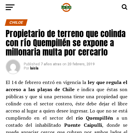
CHILOE
Propietario de terreno que colinda
con río Quempillén se expone a
millonaria multa por cercarlo
Published
7 años atras
on
20 febrero, 2019
Por
laisla
El 14 de febrero entró en vigencia la
ley que regula el
acceso a las playas de Chile
e indica que éstas son
públicas y que si una persona tiene una propiedad que
colinde con el sector costero, éste debe dejar el libre
acceso al lugar a quien desee ingresar. Lo que no se está
cumpliendo en el sector del
río Quempillén
a un
costado del inhabilitado
Puente Caipulli
, donde se
puede apreciar cercos que cubren por ambos lados el