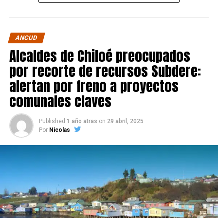
ANCUD
Alcaldes de Chiloé preocupados
por recorte de recursos Subdere:
alertan por freno a proyectos
comunales claves
Published
1 año atras
on
29 abril, 2025
Por
Nicolas