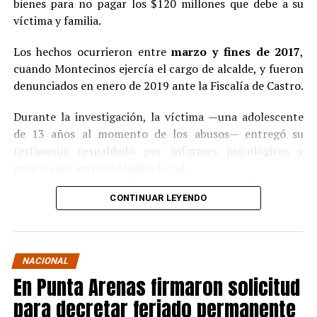
bienes para no pagar los $120 millones que debe a su
víctima y familia.
Los hechos ocurrieron entre
marzo y fines de 2017
,
cuando Montecinos ejercía el cargo de alcalde, y fueron
denunciados en enero de 2019 ante la Fiscalía de Castro.
Durante la investigación, la víctima —una adolescente
de 13 años al momento de los abusos— entregó su
testimonio respaldado por informes psicológicos y
pericias del Servicio Médico Legal.
Ante la contundencia de los antecedentes, el imputado
CONTINUAR LEYENDO
aceptó los cargos
en un procedimiento abreviado,
reconociendo su responsabilidad en los hechos.
La condena y el cumplimiento en libertad
NACIONAL
En Punta Arenas firmaron solicitud
El
Juzgado de Garantía de Castro
dictó sentencia en
noviembre de 2021
, condenando a Pedro Montecinos a
para decretar feriado permanente
tres años y un día de presidio menor en su grado