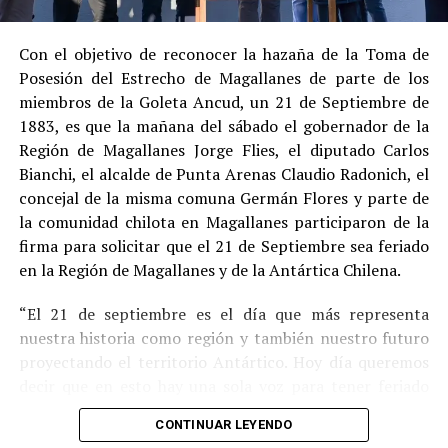
procedimiento abreviado, redujeron la posibilidad de un
cumplimiento efectivo en recinto penitenciario.
Con el objetivo de reconocer la hazaña de la Toma de
Posesión del Estrecho de Magallanes de parte de los
Indemnización a la víctima y nueva investigación
miembros de la Goleta Ancud, un 21 de Septiembre de
por ocultamiento de bienes
1883, es que la mañana del sábado el gobernador de la
Región de Magallanes Jorge Flies, el diputado Carlos
En el ámbito civil, el
Juzgado de Letras de Castro
dictó
Bianchi, el alcalde de Punta Arenas Claudio Radonich, el
en
septiembre de 2023
una sentencia que obliga a
concejal de la misma comuna Germán Flores y parte de
Pedro Montecinos a
pagar una indemnización total de
la comunidad chilota en Magallanes participaron de la
$120 millones
por concepto de daño moral:
firma para solicitar que el 21 de Septiembre sea feriado
en la Región de Magallanes y de la Antártica Chilena.
$80 millones
a favor de la víctima.
“El 21 de septiembre es el día que más representa
$40 millones
a favor de su madre.
nuestra historia como región y también nuestro futuro
Sin embargo, la Fiscalía abrió una nueva línea
proyectando el territorio Antártico. Hoy día queremos
investigativa luego de que se detectaran presuntas
decir que en esto hay una sola voz para tener feriado
maniobras para
eludir el pago de la indemnización
,
este día por los primeros chilotes que llegaron en la
mediante la
transferencia de bienes
antes de la
CONTINUAR LEYENDO
Goleta Ancud y por los que han hecho a Magallanes lo