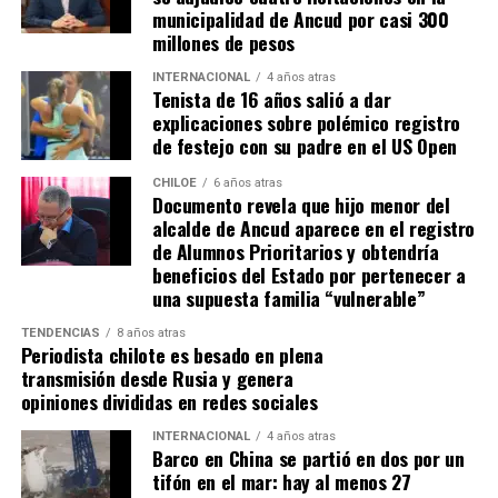
en pos de que cada kilómetro recorrido, signifique más
municipalidad de Ancud por casi 300
que una llegada a Santiago, un arribo a la cura de su hijo
millones de pesos
Dante.
INTERNACIONAL
4 años atras
Tenista de 16 años salió a dar
Actualmente, Gómez se encuentra en Santiago
explicaciones sobre polémico registro
realizando trámites y participando como invitada en
de festejo con su padre en el US Open
distintos medios de comunicación. Aunque aún no tiene
una fecha exacta para su viaje a Estados Unidos, donde
CHILOE
6 años atras
Documento revela que hijo menor del
se administra el medicamento, indicó que esperan
alcalde de Ancud aparece en el registro
realizarlo «a mediados de junio».
de Alumnos Prioritarios y obtendría
beneficios del Estado por pertenecer a
Cabe destacar que, pese a que se logró reunir el dinero y,
una supuesta familia “vulnerable”
por ende, la meta se cumplió, continúan circulando por
TENDENCIAS
8 años atras
redes sociales, eventos a beneficios de Tomás Ross.
Periodista chilote es besado en plena
transmisión desde Rusia y genera
¿Como ayudar?
opiniones divididas en redes sociales
Instagram, Dante_contra_duchenne
INTERNACIONAL
4 años atras
Fernando Jara (padre)
Barco en China se partió en dos por un
19.968.680-1
tifón en el mar: hay al menos 27
Banco Falabella, cuenta corriente