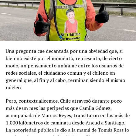
la Toma de Posesión del Estrecho de Magallanes, donde
sanciones políticas posteriores.
el capitán Juan Guillermos y 23 tripulantes a bordo de la
Goleta de Guerra Ancud de la Armada tomaron posesión
de estas tierras patagónicas donde izaron la bandera
nacional declarando este territorio como parte de Chile.
Una pregunta cae decantada por una obviedad que, si
bien no existe por el momento, representa, de cierto
modo, un pensamiento unánime entre los usuarios de
redes sociales, el ciudadano común y el chileno en
general que, al fin y al cabo, terminan siendo el mismo
núcleo.
Pero, contextualicemos. Chile atravesó durante poco
más de un mes las peripecias que Camila Gómez,
acompañada de Marcos Reyes, transitaron en los más de
1.000 kilómetros de caminata desde Ancud a Santiago.
La notoriedad pública le dio a la mamá de Tomás Ross lo