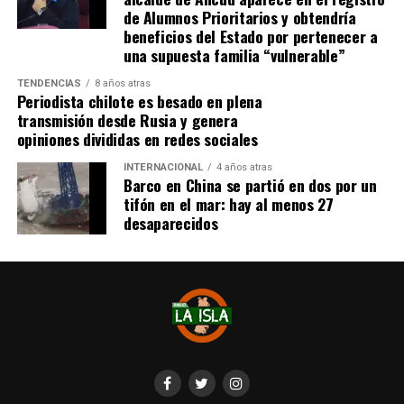
realizarlo «a mediados de junio».
de Alumnos Prioritarios y obtendría
beneficios del Estado por pertenecer a
Cabe destacar que, pese a que se logró reunir el dinero y,
una supuesta familia “vulnerable”
por ende, la meta se cumplió, continúan circulando por
TENDENCIAS
8 años atras
redes sociales, eventos a beneficios de Tomás Ross.
Periodista chilote es besado en plena
transmisión desde Rusia y genera
¿Como ayudar?
opiniones divididas en redes sociales
Instagram, Dante_contra_duchenne
INTERNACIONAL
4 años atras
Fernando Jara (padre)
Barco en China se partió en dos por un
19.968.680-1
tifón en el mar: hay al menos 27
Banco Falabella, cuenta corriente
desaparecidos
11510154944
fernandokine1998@gmail.com