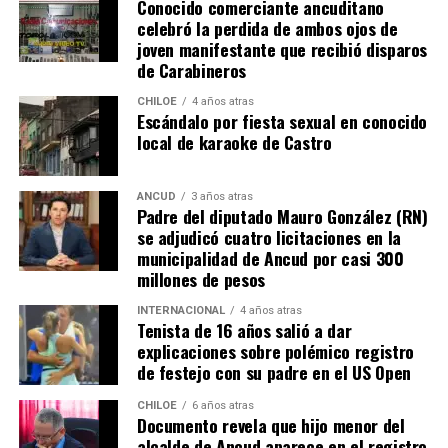
Conocido comerciante ancuditano
grandes” diferencias?
celebró la perdida de ambos ojos de
joven manifestante que recibió disparos
Voces al unísono se escuchan y se repiten en redes
de Carabineros
sociales, el pedido de donar ese excedente al Dante Jara
resuena desde todo Chiloé, cuna del apoyo recibido por
CHILOE
4 años atras
Escándalo por fiesta sexual en conocido
parte de Camila Gómez, hasta nuestro lejano norte. Es
local de karaoke de Castro
que, a diferencia del conocido dicho, en este caso, todos
los caminos conducen a… La Moneda y, mientras se
espera ese gesto por parte de la madre del pequeño
ANCUD
3 años atras
Padre del diputado Mauro González (RN)
Tomás, los pasos siguen quemando los pies de Fernando
se adjudicó cuatro licitaciones en la
en pos de que cada kilómetro recorrido, signifique más
municipalidad de Ancud por casi 300
que una llegada a Santiago, un arribo a la cura de su hijo
millones de pesos
Dante.
INTERNACIONAL
4 años atras
Tenista de 16 años salió a dar
Actualmente, Gómez se encuentra en Santiago
explicaciones sobre polémico registro
realizando trámites y participando como invitada en
de festejo con su padre en el US Open
distintos medios de comunicación. Aunque aún no tiene
una fecha exacta para su viaje a Estados Unidos, donde
CHILOE
6 años atras
Documento revela que hijo menor del
se administra el medicamento, indicó que esperan
alcalde de Ancud aparece en el registro