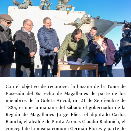
Social de Gendarmería.
Entre las razones que permitieron esta medida, según la
Justicia, se consideraron dos
atenuantes
:
Su
colaboración sustancial con la investigación
,
al admitir los hechos.
Su
conducta anterior irreprochable
, al no
registrar antecedentes penales previos.
Estas circunstancias jurídicas, sumadas al
procedimiento abreviado, redujeron la posibilidad de un
cumplimiento efectivo en recinto penitenciario.
Con el objetivo de reconocer la hazaña de la Toma de
Posesión del Estrecho de Magallanes de parte de los
Indemnización a la víctima y nueva investigación
miembros de la Goleta Ancud, un 21 de Septiembre de
por ocultamiento de bienes
1883, es que la mañana del sábado el gobernador de la
Región de Magallanes Jorge Flies, el diputado Carlos
En el ámbito civil, el
Juzgado de Letras de Castro
dictó
Bianchi, el alcalde de Punta Arenas Claudio Radonich, el
en
septiembre de 2023
una sentencia que obliga a
concejal de la misma comuna Germán Flores y parte de
Pedro Montecinos a
pagar una indemnización total de