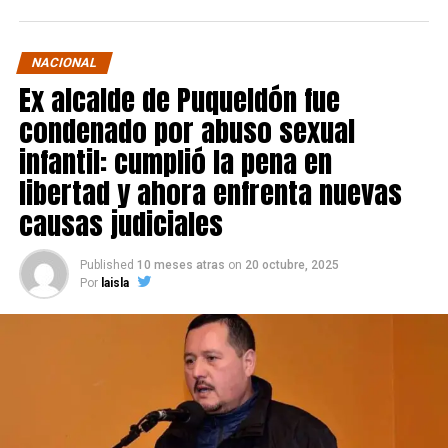
NACIONAL
Ex alcalde de Puqueldón fue
condenado por abuso sexual
infantil: cumplió la pena en
libertad y ahora enfrenta nuevas
causas judiciales
Published
10 meses atras
on
20 octubre, 2025
Por
laisla