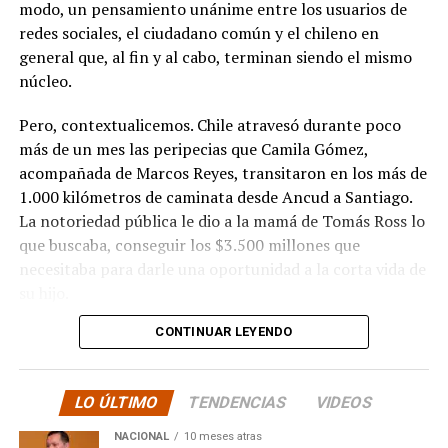
modo, un pensamiento unánime entre los usuarios de
redes sociales, el ciudadano común y el chileno en
general que, al fin y al cabo, terminan siendo el mismo
núcleo.
Pero, contextualicemos. Chile atravesó durante poco
más de un mes las peripecias que Camila Gómez,
acompañada de Marcos Reyes, transitaron en los más de
1.000 kilómetros de caminata desde Ancud a Santiago.
La notoriedad pública le dio a la mamá de Tomás Ross lo
que buscaba, conseguir los $3.500 millones que
necesitaba para darle una oportunidad a la corta vida de
su hijo.
CONTINUAR LEYENDO
La solidaridad y empatía de los chilenos en cada paso
recorrido fue tanta que el objetivo no solo se alcanzó,
sino que se superó con creces. De hecho, el último
LO ÚLTIMO
TENDENCIAS
VIDEOS
cómputo dado a conocer reveló la suma total de
$3.689.545.200.
NACIONAL
10 meses atras