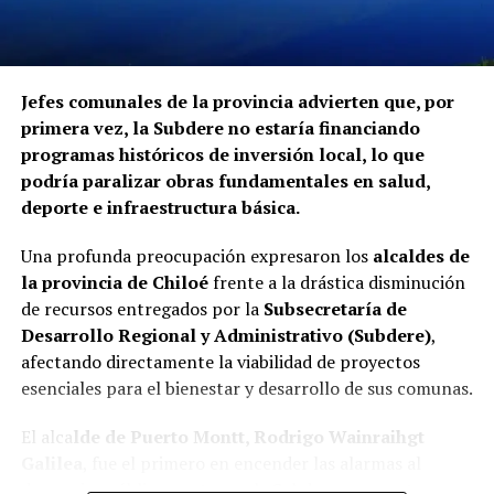
Jefes comunales de la provincia advierten que, por
primera vez, la Subdere no estaría financiando
programas históricos de inversión local, lo que
podría paralizar obras fundamentales en salud,
deporte e infraestructura básica.
Una profunda preocupación expresaron los
alcaldes de
la provincia de Chiloé
frente a la drástica disminución
de recursos entregados por la
Subsecretaría de
Desarrollo Regional y Administrativo (Subdere)
,
afectando directamente la viabilidad de proyectos
esenciales para el bienestar y desarrollo de sus comunas.
El alca
lde de Puerto Montt, Rodrigo Wainraihgt
Galilea
, fue el primero en encender las alarmas al
denunciar públicamente que la Subdere no cuenta con