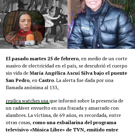
aprobadas que aún esperan financiamiento, como la
infraestructura del Club Deportivo Bernardo O’Higgins
y el cierre perimetral del Club Deportivo Aucar, obras
fundamentales para el desarrollo comunitario.
El alcalde de Quemchi, Javier Ugarte
, expresó una
situación similar, señalando que en su comuna tienen
proyectos elegibles tanto en PMU como en PMB, pero
El pasado martes 25 de febrero
, en medio de un corte
que hasta la fecha no han recibido respuesta clara sobre
masivo de electricidad en el país, se descubrió el cuerpo
si se entregarán los recursos.
“Preocupa esta situación,
sin vida de
María Angélica Ascuí Silva
bajo el puente
estos son proyectos que vienen trabajándose desde
San Pedro
, en
Castro
. La alerta fue dada por una
hace tiempo y que hoy están en riesgo por la falta de
llamada anónima al 133,
financiamiento”,
declaró.
replica watches usa
que informó sobre la presencia de
En la comuna de
Curaco de Vélez, la alcaldesa Javiera
un cadáver envuelto en una frazada y amarrado con
Yáñez
indicó que históricamente la Subdere ha apoyado
alambres. La víctima, de 69 años, es recordada, entre
a los municipios en diversos proyectos y que confía en
otras cosas,
como una exbailarina del programa
que durante el año se asignen nuevos recursos, aunque
televisivo «Música Libre» de TVN, emitido entre
reconoció una disminución evidente en comparación