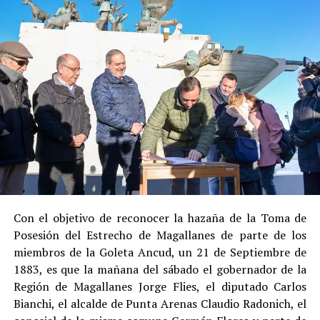
Social de Gendarmería.
Entre las razones que permitieron esta medida, según la
Justicia, se consideraron dos
atenuantes
:
Su
colaboración sustancial con la investigación
,
al admitir los hechos.
Su
conducta anterior irreprochable
, al no
registrar antecedentes penales previos.
Estas circunstancias jurídicas, sumadas al
procedimiento abreviado, redujeron la posibilidad de un
cumplimiento efectivo en recinto penitenciario.
Con el objetivo de reconocer la hazaña de la Toma de
Posesión del Estrecho de Magallanes de parte de los
Indemnización a la víctima y nueva investigación
miembros de la Goleta Ancud, un 21 de Septiembre de
por ocultamiento de bienes
1883, es que la mañana del sábado el gobernador de la
Región de Magallanes Jorge Flies, el diputado Carlos
En el ámbito civil, el
Juzgado de Letras de Castro
dictó
Bianchi, el alcalde de Punta Arenas Claudio Radonich, el
en
septiembre de 2023
una sentencia que obliga a