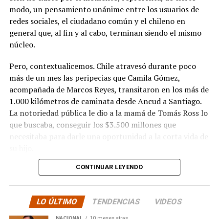
modo, un pensamiento unánime entre los usuarios de
redes sociales, el ciudadano común y el chileno en
general que, al fin y al cabo, terminan siendo el mismo
núcleo.
Pero, contextualicemos. Chile atravesó durante poco
más de un mes las peripecias que Camila Gómez,
acompañada de Marcos Reyes, transitaron en los más de
1.000 kilómetros de caminata desde Ancud a Santiago.
La notoriedad pública le dio a la mamá de Tomás Ross lo
que buscaba, conseguir los $3.500 millones que
necesitaba para darle una oportunidad a la corta vida de
su hijo.
CONTINUAR LEYENDO
La solidaridad y empatía de los chilenos en cada paso
recorrido fue tanta que el objetivo no solo se alcanzó,
sino que se superó con creces. De hecho, el último
LO ÚLTIMO
TENDENCIAS
VIDEOS
cómputo dado a conocer reveló la suma total de
$3.689.545.200.
NACIONAL
10 meses atras