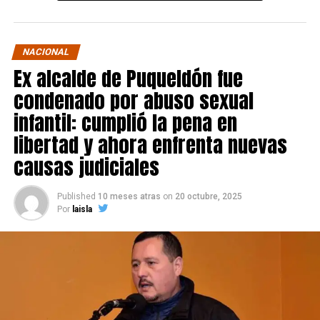
NACIONAL
Ex alcalde de Puqueldón fue
condenado por abuso sexual
infantil: cumplió la pena en
libertad y ahora enfrenta nuevas
causas judiciales
Published
10 meses atras
on
20 octubre, 2025
Por
laisla