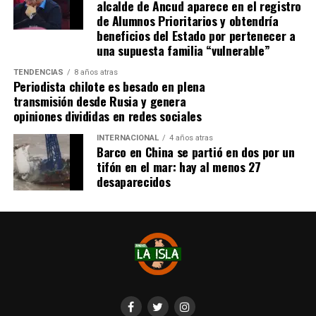
alcalde de Ancud aparece en el registro
realizarlo «a mediados de junio».
de Alumnos Prioritarios y obtendría
beneficios del Estado por pertenecer a
Cabe destacar que, pese a que se logró reunir el dinero y,
una supuesta familia “vulnerable”
por ende, la meta se cumplió, continúan circulando por
TENDENCIAS
8 años atras
redes sociales, eventos a beneficios de Tomás Ross.
Periodista chilote es besado en plena
transmisión desde Rusia y genera
¿Como ayudar?
opiniones divididas en redes sociales
Instagram, Dante_contra_duchenne
INTERNACIONAL
4 años atras
Fernando Jara (padre)
Barco en China se partió en dos por un
19.968.680-1
tifón en el mar: hay al menos 27
Banco Falabella, cuenta corriente
desaparecidos
11510154944
fernandokine1998@gmail.com