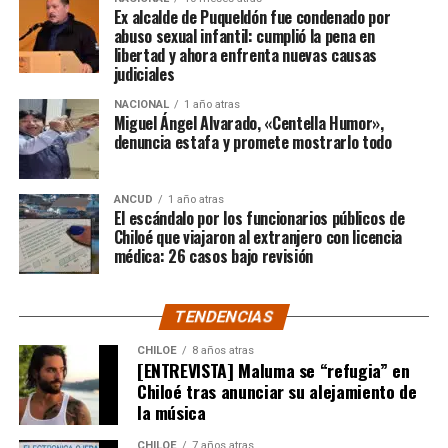
Ex alcalde de Puqueldón fue condenado por
abuso sexual infantil: cumplió la pena en
Según Camila Gómez, el excedente de casi $200
libertad y ahora enfrenta nuevas causas
millones sería destinado
para los costos médicos
judiciales
asociados al suministro del Elevidys «porque los 3.500
NACIONAL
1 año atras
millones
solo incluye el frasco del fármaco y no los
Miguel Ángel Alvarado, «Centella Humor»,
otros gastos relacionados con los tres meses del
denuncia estafa y promete mostrarlo todo
tratamiento
«, indicó a Meganonoticias.cl
Pero, volviendo al principio, damos curso a una solicitud
ANCUD
1 año atras
El escándalo por los funcionarios públicos de
imposible de especificar con exactitud pero que un
Chiloé que viajaron al extranjero con licencia
simple chequeo de los ánimos de la gente, se puede ver
médica: 26 casos bajo revisión
como un anhelo mayúsculo el hecho de que esos casi
$200 millones sean destinados para Dante Jara, el
TENDENCIAS
pequeño de año y medio cuyo padecimiento es el mismo
de Tomás Ross y, por si fuera poco, su padre, Fernando,
CHILOE
8 años atras
[ENTREVISTA] Maluma se “refugia” en
emprendió una caminata de Arica a Santiago para
Chiloé tras anunciar su alejamiento de
conseguir tal fin. Entonces, ¿quién mejor que Camila
la música
Gómez para ponerse en el lugar de quien comparte su
misma realidad, el Duchenne, salvando las “pequeñas
CHILOE
7 años atras