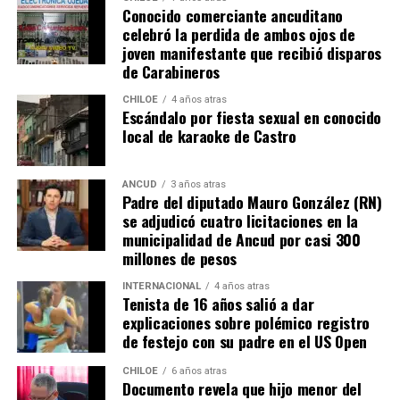
Conocido comerciante ancuditano
grandes” diferencias?
celebró la perdida de ambos ojos de
joven manifestante que recibió disparos
Voces al unísono se escuchan y se repiten en redes
de Carabineros
sociales, el pedido de donar ese excedente al Dante Jara
resuena desde todo Chiloé, cuna del apoyo recibido por
CHILOE
4 años atras
Escándalo por fiesta sexual en conocido
parte de Camila Gómez, hasta nuestro lejano norte. Es
local de karaoke de Castro
que, a diferencia del conocido dicho, en este caso, todos
los caminos conducen a… La Moneda y, mientras se
espera ese gesto por parte de la madre del pequeño
ANCUD
3 años atras
Padre del diputado Mauro González (RN)
Tomás, los pasos siguen quemando los pies de Fernando
se adjudicó cuatro licitaciones en la
en pos de que cada kilómetro recorrido, signifique más
municipalidad de Ancud por casi 300
que una llegada a Santiago, un arribo a la cura de su hijo
millones de pesos
Dante.
INTERNACIONAL
4 años atras
Tenista de 16 años salió a dar
Actualmente, Gómez se encuentra en Santiago
explicaciones sobre polémico registro
realizando trámites y participando como invitada en
de festejo con su padre en el US Open
distintos medios de comunicación. Aunque aún no tiene
una fecha exacta para su viaje a Estados Unidos, donde
CHILOE
6 años atras
Documento revela que hijo menor del
se administra el medicamento, indicó que esperan