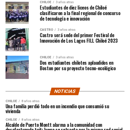
CHILOE
3 años atras
Estudiantes de diez liceos de Chiloé
clasificaron a la final regional de concurso
de tecnología e innovación
CASTRO
3 años atras
Castro será sede del primer Festival de
Innovación de Los Lagos FILL Chiloé 2023
CHILOE
3 años atras
Dos estudiantes chilotes aplaudidos en
Boston por su proyecto tecno-ecológico
NOTICIAS
CHILOE
8 años atras
Una familia perdió todo en un incendio que consumió su
vivienda
CHILOE
8 años atras
Alcalde de Puerto Montt alarma a la comunidad con
desafortunado tuit: luego se retracta por la misma red social