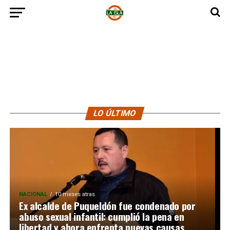
LO ÚLTIMO
NACIONAL
10 meses atras
Ex alcalde de Puqueldón fue condenado por
abuso sexual infantil: cumplió la pena en
libertad y ahora enfrenta nuevas causas