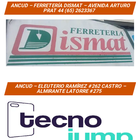
ANCUD – FERRETERÍA DISMAT – AVENIDA ARTURO
PRAT 44 (65) 2623367
ANCUD – ELEUTERIO RAMÍREZ #262 CASTRO –
ALMIRANTE LATORRE #275