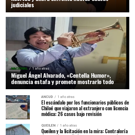
judiciales
NACIONAL
1 año atras
Miguel Ángel Alvarado, «Centella Humor»,
denuncia estafa y promete mostrarlo todo
ANCUD
1 año atras
El escándalo por los funcionarios públicos de
Chiloé que viajaron al extranjero con licencia
médica: 26 casos bajo revisión
QUEILEN
1 año atras
Queilen y la licitación en la mira: Contraloría