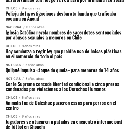
CHILOE
8 años atras
Policía de Investigaciones desbarata banda que traficaba
cocaína en Ancud
NACIONAL
8 años atras
Iglesia Católica revela nombres de sacerdotes sentenciados
por abusos sexuales a menores en Chile
CHILOE
8 años atras
Hoy comienza a regir ley que prohíbe uso de bolsas plásticas
en el comercio de todo el país
NOTICIAS
8 años atras
Quilpué impulsa «toque de queda» para menores de 14 años
NOTICIAS
8 años atras
Corte Suprema concede libertad condicional a cinco presos
condenados por violaciones a los Derechos Humanos
CHILOE
8 años atras
Animalistas de Dalcahue pusieron casas para perros en el
centro
CHILOE
8 años atras
Jugadores se atacaron a patadas en encuentro internacional
de fútbol en Chonchi