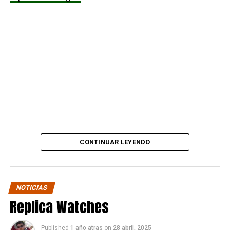
difundir material que respaldaría su denuncia.
“Amigos, este es el lugar
que el sr trompeta y
secuaces me estafó.
Desde ahora subiré mil
fotos y videos donde
mostraré cómo estaba y
lo dejé este local que se
CONTINUAR LEYENDO
hizo en sociedad con el
que era un gran amigo.”
NOTICIAS
Replica Watches
La publicación también deja ver su decisión de avanzar
en todos los frentes posibles:
Published
1 año atras
on
28 abril, 2025