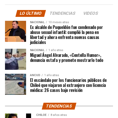
hacer justicia.”
LO ÚLTIMO
TENDENCIAS
VIDEOS
El posteo cierra con un mensaje de agradecimiento a
NACIONAL
10 meses atras
quienes lo han acompañado desde que compartió lo
Ex alcalde de Puqueldón fue condenado por
ocurrido:
abuso sexual infantil: cumplió la pena en
libertad y ahora enfrenta nuevas causas
judiciales
“Gracias a todos por el
NACIONAL
1 año atras
apoyo!!!!”
Miguel Ángel Alvarado, «Centella Humor»,
denuncia estafa y promete mostrarlo todo
Por el momento, las personas aludidas no han emitido
ANCUD
1 año atras
declaraciones públicas. La historia, según Centella,
El escándalo por los funcionarios públicos de
recién comienza y, el mencionado posteo, ha generado
Chiloé que viajaron al extranjero con licencia
médica: 26 casos bajo revisión
comentarios de todo tipo, en su gran mayoría, a favor
del humorista de Punta Arenas.
TENDENCIAS
CHILOE
8 años atras