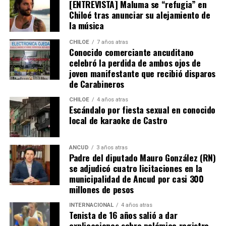
[ENTREVISTA] Maluma se “refugia” en
Chiloé tras anunciar su alejamiento de
la música
CHILOE
7 años atras
Conocido comerciante ancuditano
celebró la perdida de ambos ojos de
joven manifestante que recibió disparos
de Carabineros
CHILOE
4 años atras
Escándalo por fiesta sexual en conocido
local de karaoke de Castro
ANCUD
3 años atras
Padre del diputado Mauro González (RN)
se adjudicó cuatro licitaciones en la
municipalidad de Ancud por casi 300
millones de pesos
INTERNACIONAL
4 años atras
Tenista de 16 años salió a dar
explicaciones sobre polémico registro